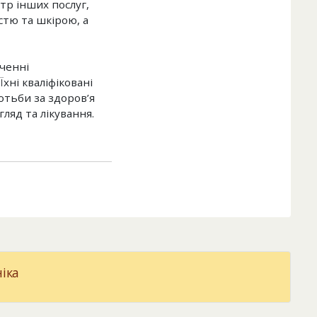
тр інших послуг,
стю та шкірою, а
еченні
хні кваліфіковані
отьби за здоров’я
яд та лікування.
іка