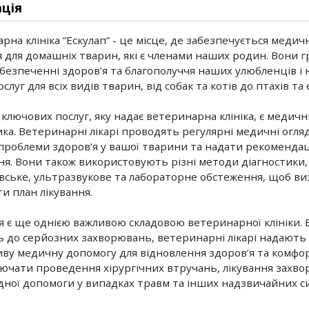
ція
рна клініка ”Ескулап” - це місце, де забезпечується медич
я для домашніх тварин, які є членами наших родин. Вони 
абезпеченні здоров’я та благополуччя наших улюбленців 
слуг для всіх видів тварин, від собак та котів до птахів т
 ключових послуг, яку надає ветеринарна клініка, є медичн
ика. Ветеринарні лікарі проводять регулярні медичні огл
проблеми здоров’я у вашої тварини та надати рекомендаці
ня. Вони також використовують різні методи діагностики, 
вське, ультразвукове та лабораторне обстеження, щоб ви
и план лікування.
я є ще однією важливою складовою ветеринарної клініки. 
 до серйозних захворювань, ветеринарні лікарі надають
иву медичну допомогу для відновлення здоров’я та комфо
ючати проведення хірургічних втручань, лікування захв
дної допомоги у випадках травм та інших надзвичайних си