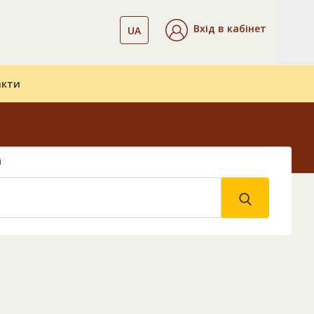
Вхід в кабінет
UA
акти
і