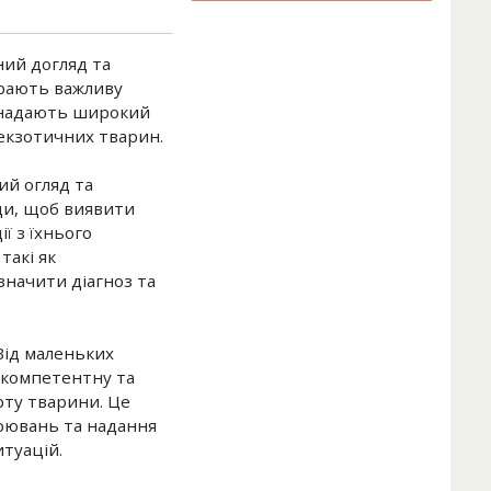
ний догляд та
грають важливу
і надають широкий
а екзотичних тварин.
ий огляд та
яди, щоб виявити
ї з їхнього
такі як
значити діагноз та
Від маленьких
 компетентну та
рту тварини. Це
орювань та надання
туацій.