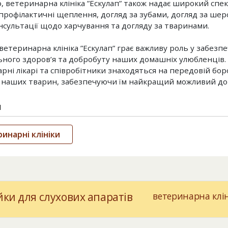
о, ветеринарна клініка ”Ескулап” також надає широкий спек
 профілактичні щеплення, догляд за зубами, догляд за шер
нсультації щодо харчування та догляду за тваринами.
 ветеринарна клініка ”Ескулап” грає важливу роль у забезп
ного здоров’я та добробуту наших домашніх улюбленців. Ї
рні лікарі та співробітники знаходяться на передовій бор
 наших тварин, забезпечуючи їм найкращий можливий догл
и
инарні клініки
ки для слухових апаратів
ветеринарна клін