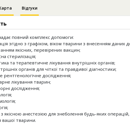
Карта
Відгуки
сть
надає повний комплекс допомоги:
ація згідно з графіком, віком тварини з внесенням даних д
анням якісних, перевірених вакцин;
сна стерилізація;
стика та терапевтичне лікування внутрішніх органів;
трішніх органів для чіткої та правдивої діагностики;
е рентгенологічне дослідження;
нарне лікування тварин;
торні дослідження;
логія;
ологія;
гія;
ія з якісною анестезією для знеболення будь-яких операцій
я вашої тварини.