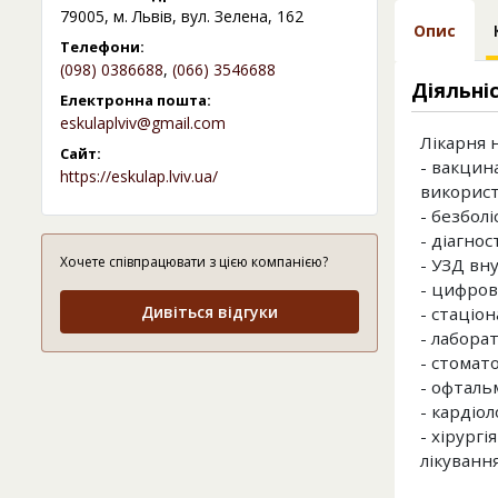
79005, м. Львів, вул. Зелена, 162
Опис
Телефони:
(098) 0386688
,
(066) 3546688
Діяльні
Електронна пошта:
eskulaplviv@gmail.com
Лікарня 
Сайт:
- вакцин
https://eskulap.lviv.ua/
використ
- безболі
- діагно
Хочете співпрацювати з цією компанією?
- УЗД вну
- цифров
Дивіться відгуки
- стаціо
- лабора
- стомато
- офтальм
- кардіоло
- хірург
лікуванн