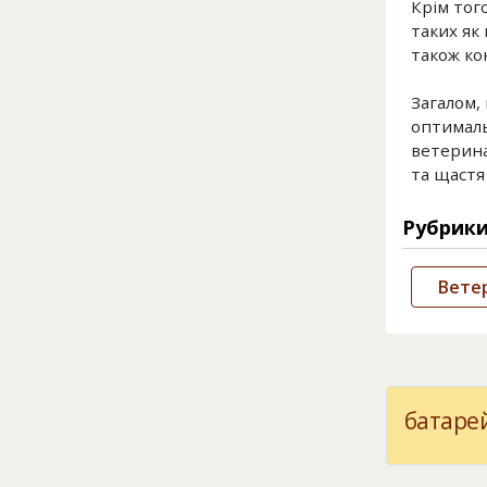
Крім тог
таких як
також ко
Загалом,
оптималь
ветерина
та щастя
Рубрик
Ветер
батарей