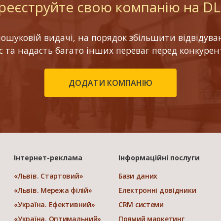
реєструйте свою компанію на D
шуковій видачі, на порядок збільшити відвідуваніс
ес та надасть багато інших переваг перед конкурен
ДОДАТИ КОМПАНІЮ
Інтернет-реклама
Інформаційні послуги
«Львів. Стартовий»
Бази даних
«Львів. Мережа філій»
Електронні довідники
«Україна. Ефективний»
CRM системи
«Україна. Оптимальний»
Прямий маркетинг