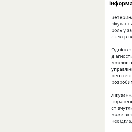
Інформа
Ветерина
лікуванн
роль у з
спектр по
Однією з
діагност
можливі 
управлін
рентгені
розробит
Лікуванн
поранень
співчутл
може вкл
невідкла