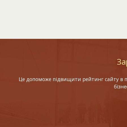
За
Це допоможе підвищити рейтинг сайту в по
бізн