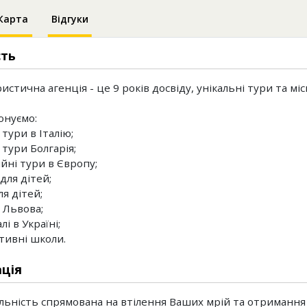
Карта
Відгуки
сть
стична агенція - це 9 років досвіду, унікальні тури та міс
онуємо:
 тури в Італію;
 тури Болгарія;
ійні тури в Європу;
для дітей;
ля дітей;
 Львова;
лі в Україні;
ктивні школи.
ція
льність спрямована на втілення Ваших мрій та отримання