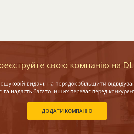
реєструйте свою компанію на D
шуковій видачі, на порядок збільшити відвідуваніс
ес та надасть багато інших переваг перед конкурен
ДОДАТИ КОМПАНІЮ