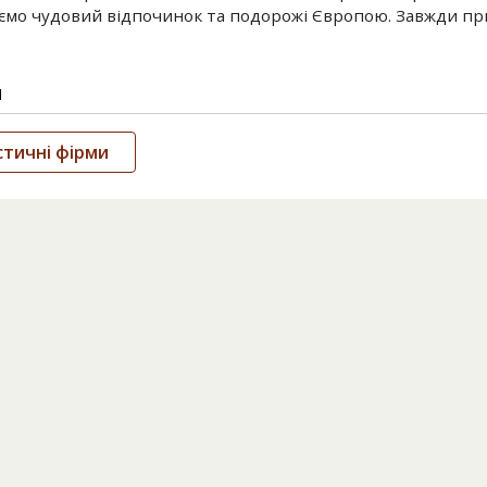
мо чудовий відпочинок та подорожі Європою. Завжди пр
и
тичні фірми