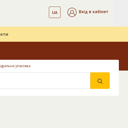
Вхід в кабінет
UA
акти
ідуальна упаковка