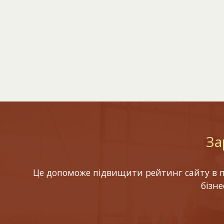
За
Це допоможе підвищити рейтинг сайту в по
бізн