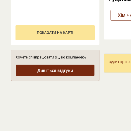
Хіміч
ПОКАЗАТИ НА КАРТІ
Хочете співпрацювати з цією компанією?
аудиторськ
Дивіться відгуки