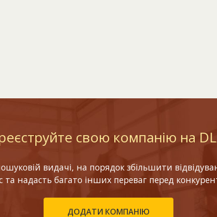
реєструйте свою компанію на D
шуковій видачі, на порядок збільшити відвідуваніс
ес та надасть багато інших переваг перед конкурен
ДОДАТИ КОМПАНІЮ