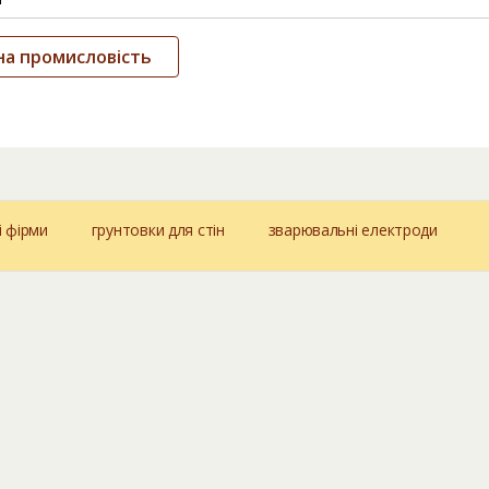
на промисловість
і фірми
грунтовки для стін
зварювальні електроди