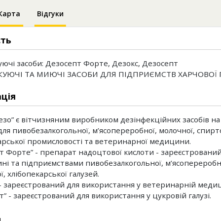
Карта
Відгуки
сть
уючі засоби: Дезосепт Форте, Дезокс, Дезосепт
КУЮЧІ ТА МИЮЧІ ЗАСОБИ ДЛЯ ПІДПРИЄМСТВ ХАРЧОВОЇ
ція
зо” є вітчизняним виробником дезінфекційних засобів на
для пивобезалкогольної, м’ясопереробної, молочної, спирто
арської промисловості та ветеринарної медицини.
т Форте” - препарат надоцтової кислоти - зареєстровани
ні та підприємствами пивобезалкогольної, м’ясопереробно
, хлібопекарської галузей.
 - зареєстрований для використання у ветеринарній медиц
т” - зареєстрований для використання у цукровій галузі.
и