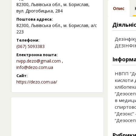
82300, Львівська обл., м. Борислав,
Опис
вул. Дрогобицька, 284
Поштова адреса:
Діяльні
82300, Львівська обл., м. Борислав, а/с
223
Дезінфік
Телефони:
ДЕЗІНФІ
(067) 5093383
Електронна пошта:
Інформа
nvpp.dezo@gmail.com
,
info@dezo.com.ua
НВПП ”Де
Сайт:
кислоти 
https://dezo.com.ua/
хлібопек
”Дезосеп
в медици
спиртової
”Дезокс”
”Дезосеп
Рубрик