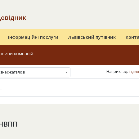
довідник
Інформаційні послуги
Львівський путівник
Конт
овини компаній
Наприклад:
індив
ізнес-каталозі
 НВПП