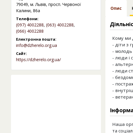
79049, м. Львів, просп. Червоної
Опис
Калини, 86а
Телефони:
Діяльні
(097) 4002288
,
(063) 4002288
,
(066) 4002288
Кому ми 
Електронна пошта:
- діти з 
info@dzherelo.org.ua
- молодь 
Сайт:
- люди і 
https://dzherelo.org.ua/
- альтер
- люди ст
- бездом
- постра
- внутрі
- ветерани
Інформа
Наша орг
та соціа