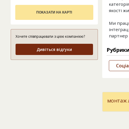
категорі
якості жи
ПОКАЗАТИ НА КАРТІ
Ми працю
інтеграц
партнер 
Хочете співпрацювати з цією компанією?
Рубрик
Дивіться відгуки
Соціа
монтаж л