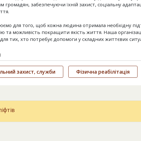
ям громадян, забезпечуючи їхній захист, соціальну адапт
ття.
ємо для того, щоб кожна людина отримала необхідну під
ію та можливість покращити якість життя. Наша організац
для тих, хто потребує допомоги у складних життєвих ситуа
и
льний захист, служби
Фізична реабілітація
іфтів