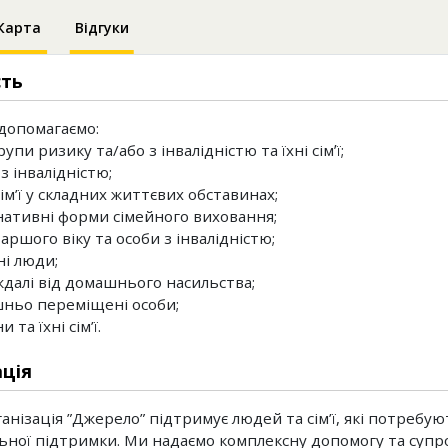
Карта
Відгуки
сть
допомагаємо:
групи ризику та/або з інвалідністю та їхні сімʼї;
з інвалідністю;
сім’ї у складних життєвих обставинах;
нативні форми сімейного виховання;
аршого віку та особи з інвалідністю;
ні люди;
ждалі від домашнього насильства;
шньо переміщені особи;
 та їхні сім’ї.
ція
анізація ”Джерело” підтримує людей та сім’ї, які потребую
льної підтримки. Ми надаємо комплексну допомогу та супр