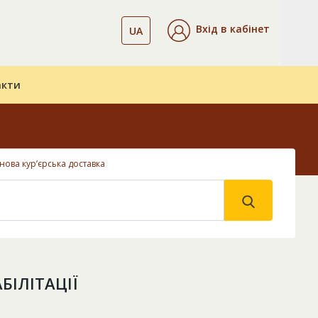
Вхід в кабінет
UA
акти
нова кур’єрська доставка
БІЛІТАЦІЇ