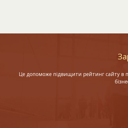
За
Це допоможе підвищити рейтинг сайту в по
бізн