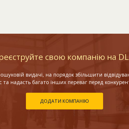
реєструйте свою компанію на D
шуковій видачі, на порядок збільшити відвідуваніс
ес та надасть багато інших переваг перед конкурен
ДОДАТИ КОМПАНІЮ