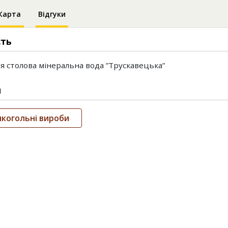
Карта
Відгуки
сть
 столова мінеральна вода ”Трускавецька”
и
когольні вироби