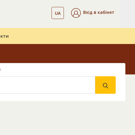
Вхід в кабінет
UA
акти
і