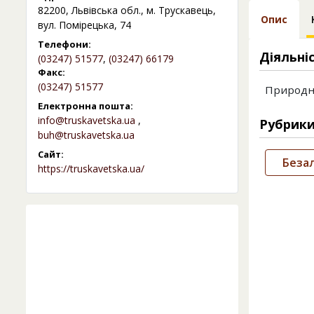
82200, Львівська обл., м. Трускавець,
Опис
вул. Помірецька, 74
Телефони:
Діяльні
(03247) 51577
,
(03247) 66179
Факс:
(03247) 51577
Природня
Електронна пошта:
info@truskavetska.ua
,
Рубрик
buh@truskavetska.ua
Сайт:
Безал
https://truskavetska.ua/