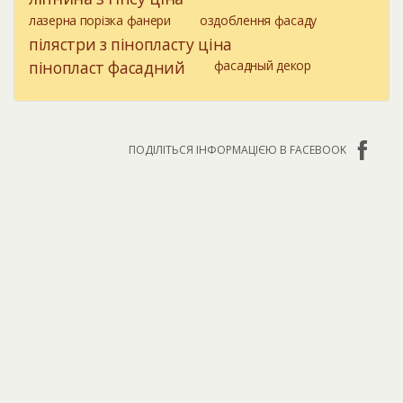
лазерна порізка фанери
оздоблення фасаду
пілястри з пінопласту ціна
пінопласт фасадний
фасадный декор
ПОДІЛІТЬСЯ ІНФОРМАЦІЄЮ В FACEBOOK