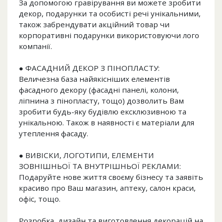
За допомогою гравірування ви можете зробити
декор, подарунки та особисті речі унікальними,
також забрендувати акційний товар чи
корпоративні подарунки використовуючи лого
компанії.
● ФАСАДНИЙ ДЕКОР З ПІНОПЛАСТУ:
Величезна база найякісніших елементів
фасадного декору (фасадні панелі, колони,
ліпнина з пінопласту, тощо) дозволить Вам
зробити будь-яку будівлю ексклюзивною та
унікальною. Також в наявності є матеріали для
утеплення фасаду.
● ВИВІСКИ, ЛОГОТИПИ, ЕЛЕМЕНТИ
ЗОВНІШНЬОЇ ТА ВНУТРІШНЬОЇ РЕКЛАМИ:
Подаруйте нове життя своєму бізнесу та заявіть
красиво про Ваш магазин, аптеку, салон краси,
офіс, тощо.
Розробка, дизайн та виготовлення декорацій на