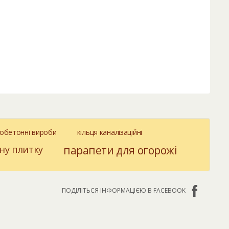
зобетонні вироби
кільця каналізаційні
ну плитку
парапети для огорожі
ПОДІЛІТЬСЯ ІНФОРМАЦІЄЮ В FACEBOOK