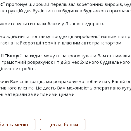
с”
пропонує широкий перелік залізобетонних виробів, буд
нструкцій для будівництва будинків будь-якого призначе
 можете купити шлакоблоки у Львові недорого.
о здійснити поставку продукції виробленої нашим підпр
ягах і в найкоротші терміни власним автотранспортом .
П “Бонус”
завжди зможуть запропонувати Вам оптимальні 
 грамотний розрахунок і підбір необхідного будівельного 
івельних робіт .
чи Вам співпрацю, ми розраховуємо побачити у Вашій ос
ивного клієнта. Це дасть Вам можливість оперативно купу
ні матеріали за вигідними цінами.
и
би з каменю
Цегла, блоки