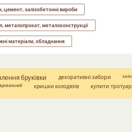
, цемент, залізобетонні вироби
, металопрокат, металоконструкції
жні матеріали, обладнання
влення бруківки
декоративні забори
залі
ицювальний
кришки колодязів
купити тротуар