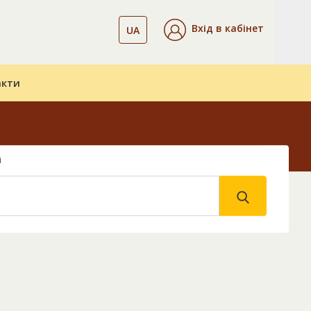
Вхід в кабінет
UA
акти
і