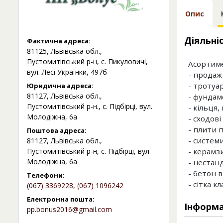
Опис
Діяльні
Фактична адреса:
81125, Львівська обл.,
Пустомитівський р-н, с. Пикуловичі,
Асортиме
вул. Лесі Українки, 497б
- продаж
- тротуар
Юридична адреса:
81127, Львівська обл.,
- фундам
Пустомитівський р-н., с. Підбірці, вул.
- кільця
Молодіжна, 6а
- сходові
- плити 
Поштова адреса:
- систем
81127, Львівська обл.,
Пустомитівський р-н, с. Підбірці, вул.
- керамз
Молодіжна, 6а
- нестан
- бетон в
Телефони:
- сітка к
(067) 3369228
,
(067) 1096242
Електронна пошта:
Інформа
pp.bonus2016@gmail.com