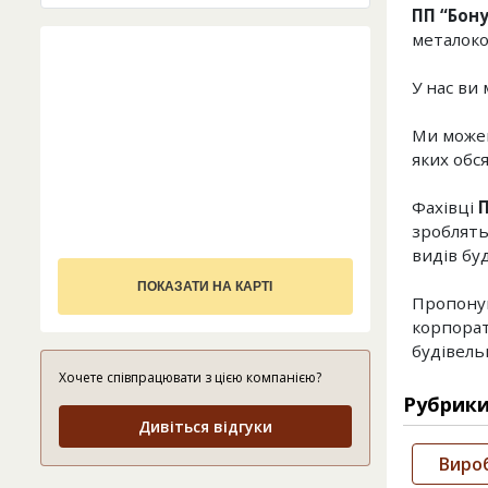
ПП “Бону
металоко
У нас ви
Ми можем
яких обс
Фахівці
П
зроблять
видів буд
ПОКАЗАТИ НА КАРТІ
Пропоную
корпорат
будівель
Хочете співпрацювати з цією компанією?
Рубрик
Дивіться відгуки
Виро