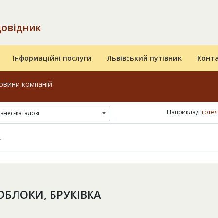
довідник
Інформаційні послуги
Львівський путівник
Конт
овини компаній
Наприклад:
готел
ізнес-каталозі
БЛОКИ, БРУКІВКА