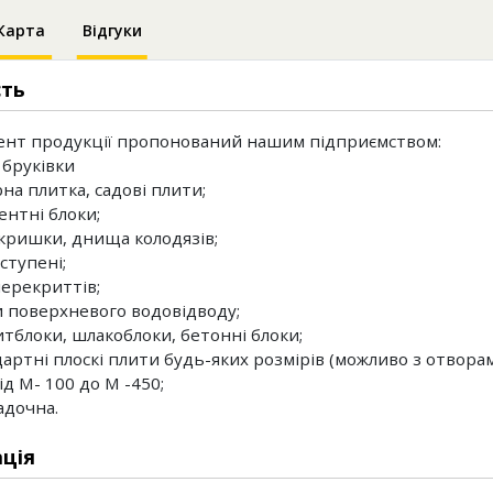
Карта
Відгуки
сть
нт продукції пропонований нашим підприємством:
 бруківки
на плитка, садові плити;
ентні блоки;
, кришки, днища колодязів;
 ступені;
перекриттів;
и поверхневого водовідводу;
итблоки, шлакоблоки, бетонні блоки;
дартні плоскі плити будь-яких розмірів (можливо з отворам
ід М- 100 до М -450;
ладочна.
ція