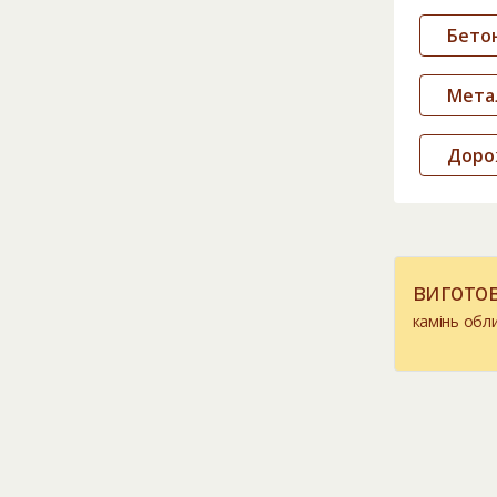
Бетон
Метал
Доро
вигото
камінь обл