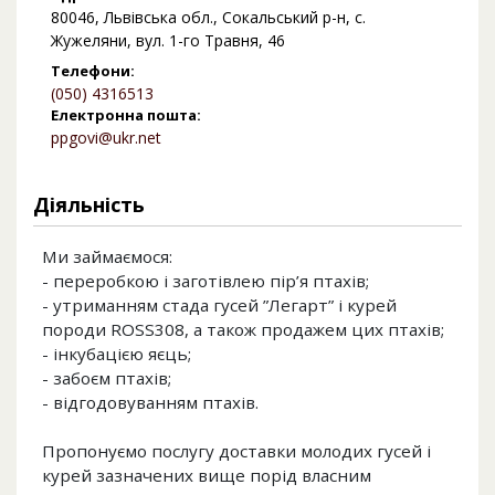
80046, Львівська обл., Сокальський р-н, с.
Жужеляни, вул. 1-го Травня, 46
Телефони:
(050) 4316513
Електронна пошта:
ppgovi@ukr.net
Діяльність
Ми займаємося:
- переробкою і заготівлею пір’я птахів;
- утриманням стада гусей ”Легарт” і курей
породи ROSS308, а також продажем цих птахів;
- інкубацією яєць;
- забоєм птахів;
- відгодовуванням птахів.
Пропонуємо послугу доставки молодих гусей і
курей зазначених вище порід власним