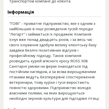
транспортом компанії до клієнта.
Інформація
”ГОВІ” - приватне підприємство, яке є одним з
найбільших в ніші розведення гусей породи
”Легарт” і займається їх продажем. Компанія
існує вже понад двадцять років, і за весь час
свого існування здобула велику клієнтську базу
завдяки безлічі позитивних відгуків і
професійному підходу. Також компанія
розводить курей м’ясного кросу ROSS 308.
Санітарні умови на фермі знаходяться під
постійним наглядом, а за всіма вирощуваними
птахами ведуть безперервне спостереження
ветеринари, тому курки і гуси виростають
повністю здоровими. Підприємство володіє
власними полями, на яких вирощуються
необхідні зернові культури для підгодівлі птиці.