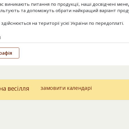
ас виникають питання по продукції, наші досвідчені мен
льтують та допоможуть обрати найкращий варіант проду
здійснюється на території усієї України по передоплаті.
и
рафія
на весілля
замовити календарі