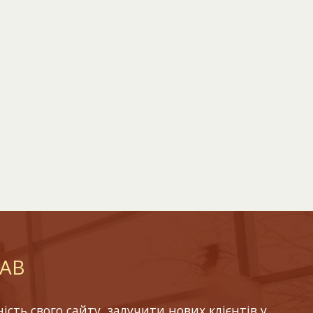
LAB
ть свого сайту, залучити нових клієнтів у