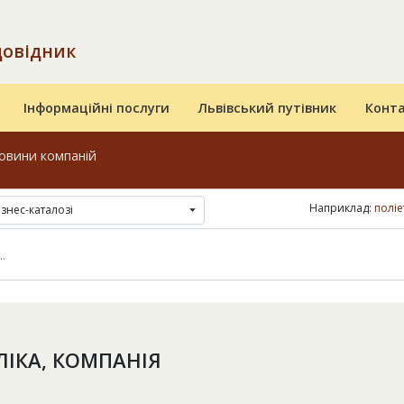
довідник
Інформаційні послуги
Львівський путівник
Конт
овини компаній
Наприклад:
полі
ізнес-каталозі
ІКА, КОМПАНІЯ