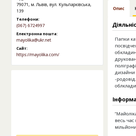
79071, м. Львів, вул. Кульпарківська,
Опис
139
Телефони:
Діяльні
(067) 6724997
Електронна пошта:
Папки ка
mayolika@ukr.net
посвідче
Сайт:
обкладин
https://mayolika.com/
друкован
поліграф
дизайни 
-родовід
облклади
Інформа
”Майоліка
весь час
мільйони 