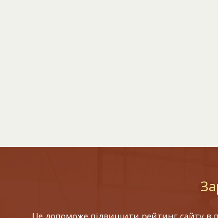
За
Це допоможе підвищити рейтинг сайту в по