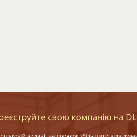
реєструйте свою компанію на D
шуковій видачі, на порядок збільшити відвідуваніс