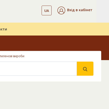
Вхід в кабінет
UA
акти
етиленові вироби