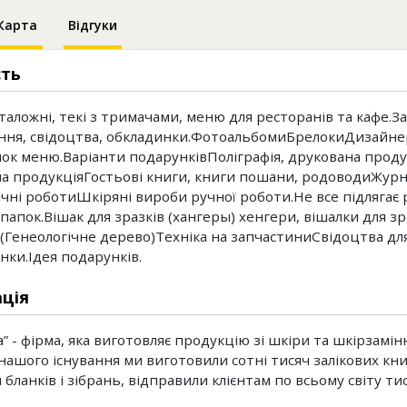
Карта
Відгуки
сть
таложні, текі з тримачами, меню для ресторанів та кафе.За
ння, свідоцтва, обкладинки.ФотоальбомиБрелокиДизайнер
ок меню.Варіанти подарунківПоліграфія, друкована проду
а продукціяГостьові книги, книги пошани, родоводиЖурна
ічні роботиШкіряні вироби ручної роботи.Не все підлягає 
папок.Вішак для зразків (хангеры) хенгери, вішалки для з
.(Генеологічне дерево)Техніка на запчастиниСвідоцтва дл
нки.Ідея подарунків.
ція
” - фірма, яка виготовляє продукцію зі шкіри та шкірзамінн
 нашого існування ми виготовили сотні тисяч залікових кни
бланків і зібрань, відправили клієнтам по всьому світу ти