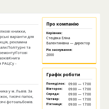
Про компанію
лікові книжки,
Керівник:
ські варіанти для
Стецівка Еліна
кція, рекламна
Валентинівна — директор
ли.Політурні та
Рік заснування:
ремонту!Готові
2000
разківКнига
я РАЦСу -
Графік роботи
Понеділок:
09:00 — 17:00
Вівторок:
09:00 — 17:00
ика у м. Львів. За
Середа:
09:00 — 17:00
жок, тисячі папок,
Четвер:
09:00 — 17:00
сячі фотоальбомів.
П'ятниця:
09:00 — 17:00