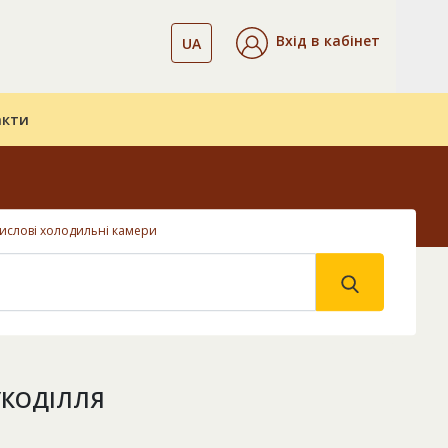
Вхід в кабінет
UA
акти
ислові холодильні камери
УКОДІЛЛЯ