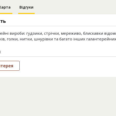
Карта
Відгуки
сть
ейні вироби: гудзики, стрічки, мереживо, блискавки відом
ів, голки, нитки, шнурівки та багато інших галантерейних
и
нтерея