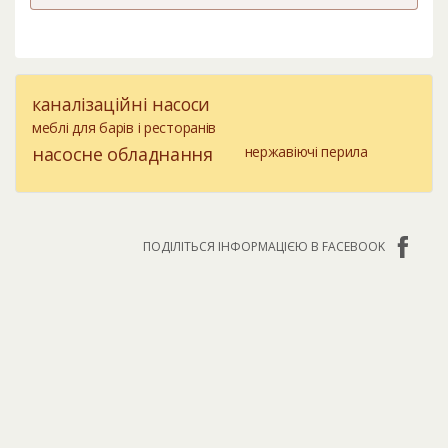
каналізаційні насоси
меблі для барів і ресторанів
насосне обладнання
нержавіючі перила
ПОДІЛІТЬСЯ ІНФОРМАЦІЄЮ В FACEBOOK