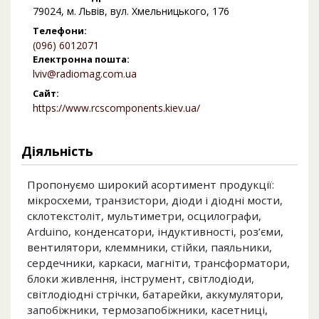
79024, м. Львів, вул. Хмельницького, 176
Телефони:
(096) 6012071
Електронна пошта:
lviv@radiomag.com.ua
Сайт:
https://www.rcscomponents.kiev.ua/
Діяльність
Пропонуємо широкий асортимент продукції:
мікросхеми, транзистори, діоди і діодні мости,
склотекстоліт, мультиметри, осцилографи,
Arduino, конденсатори, індуктивності, роз’єми,
вентилятори, клеммники, стійки, паяльники,
сердечники, каркаси, магніти, трансформатори,
блоки живлення, інструмент, світлодіоди,
світлодіодні стрічки, батарейки, аккумулятори,
запобіжники, термозапобіжники, касетниці,