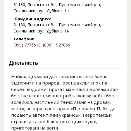
81130, Львівська обл., Пустомитівський р-н, с.
Сокільники, вул. Дубівка, 1а
Юридична адреса:
81130, Львівська обл., Пустомитівський р-н, с.
Сокільники, вул. Дубівка, 1А
Телефони:
(098) 7775518
,
(096) 1927860
Діяльність
Найкращі умови для товариства, яке бажає
відпочити на природі: оренда альтанок на
березі водойми, прокат мангалів з дровами або
без, шезлонгів, човнів; рибна ловля; пейнтбол,
волейбол, настільний теніс; лазня на дровах,
масаж; вечеря в ресторані «Панорама-Паб», де
подають автентичні українські і європейські
страви, а також блюда козацької кухні,
приготовані на вогні.