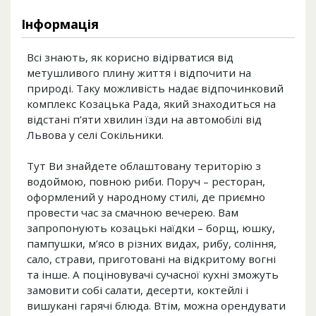
Інформація
Всі знають, як корисно відірватися від
метушливого плину життя і відпочити на
природі. Таку можливість надає відпочинковий
комплекс Козацька Рада, який знаходиться на
відстані п’яти хвилин їзди на автомобілі від
Львова у селі Сокільники.
Тут Ви знайдете облаштовану територію з
водоймою, повною риби. Поруч – ресторан,
оформлений у народному стилі, де приємно
провести час за смачною вечерею. Вам
запропонують козацькі наїдки – борщ, юшку,
пампушки, м’ясо в різних видах, рибу, соління,
сало, страви, приготовані на відкритому вогні
та інше. А поціновувачі сучасної кухні зможуть
замовити собі салати, десерти, коктейлі і
вишукані гарячі блюда. Втім, можна орендувати