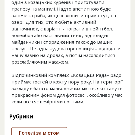
один з козацьких куренів і приготувати
трапезу на мангалі. Надто апетитною буде
запечена риба, якщо її зловити прямо тут, на
озері. Для тих, хто любить активний
відпочинок, є варіант - пограти в пейнтбол,
волейбол або настільний теніс, відповідні
майданчики і спорядження також до Ваших
послуг. Ще одна чудова пропозиція – відвідати
нашу лазню на дровах, а потім насолодитися
розслабляючим масажем.
Відпочинковий комплекс «Козацька Рада» радо
приймає гостей в кожну пору року. На території
закладу є багато мальовничих місць, які стануть
прекрасним фоном для фотосесії, особливо у час,
коли все сяє вечірніми вогнями.
Рубрики
Готелі за містом