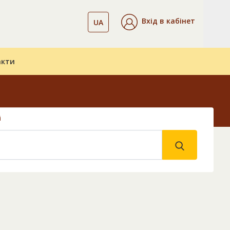
Вхід в кабінет
UA
акти
і