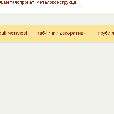
, металопрокат, металоконструкції
ції металеві
таблички декоративні
труби 