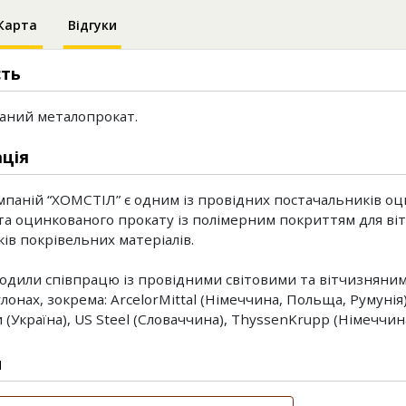
Карта
Відгуки
сть
аний металопрокат.
ція
мпаній “ХОМСТІЛ” є одним із провідних постачальників о
та оцинкованого прокату із полімерним покриттям для ві
ів покрівельних матеріалів.
одили співпрацю із провідними світовими та вітчизнян
улонах, зокрема: ArcelorMittal (Німеччина, Польща, Румунія),
 (Україна), US Steel (Словаччина), ThyssenKrupp (Німеччина
и