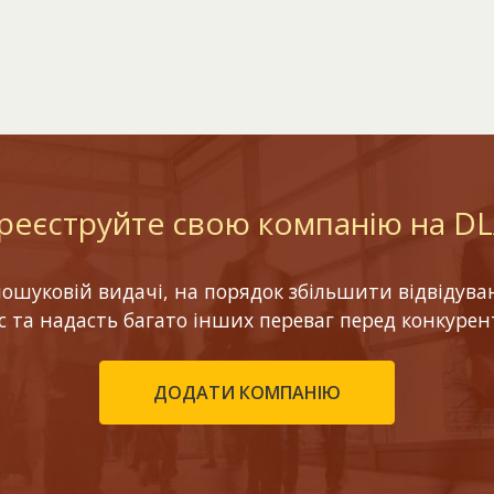
реєструйте свою компанію на D
шуковій видачі, на порядок збільшити відвідуваніс
ес та надасть багато інших переваг перед конкурен
ДОДАТИ КОМПАНІЮ