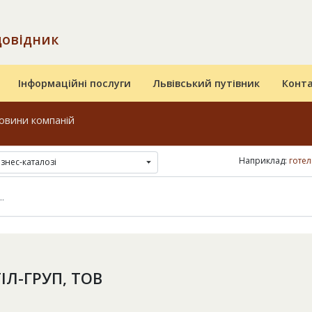
довідник
Інформаційні послуги
Львівський путівник
Конт
овини компаній
Наприклад:
готел
ізнес-каталозі
ІЛ-ГРУП, ТОВ