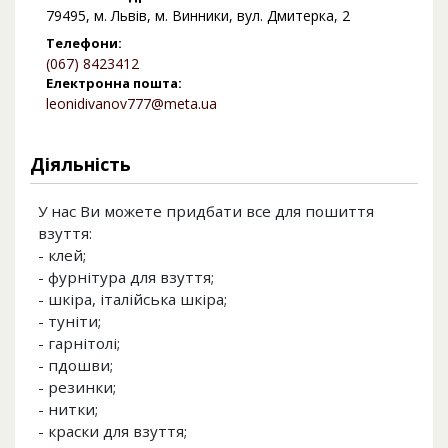
79495, м. Львів, м. Винники, вул. Дмитерка, 2
Телефони:
(067) 8423412
Електронна пошта:
leonidivanov777@meta.ua
Діяльність
У нас Ви можете придбати все для пошиття
взуття:
- клей;
- фурнітура для взуття;
- шкіра, італійська шкіра;
- туніти;
- гарнітолі;
- пдошви;
- резинки;
- нитки;
- краски для взуття;