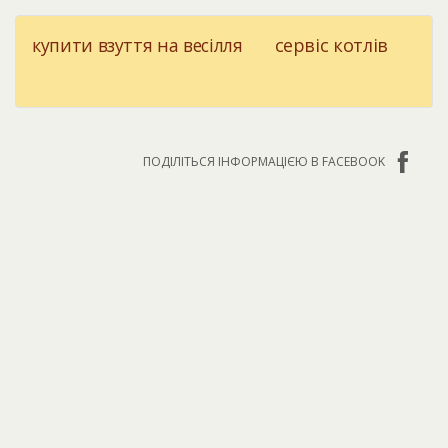
купити взуття на весілля
сервіс котлів
ПОДІЛІТЬСЯ ІНФОРМАЦІЄЮ В FACEBOOK