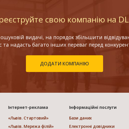
реєструйте свою компанію на D
шуковій видачі, на порядок збільшити відвідуваніс
ес та надасть багато інших переваг перед конкурен
ДОДАТИ КОМПАНІЮ
Інтернет-реклама
Інформаційні послуги
«Львів. Стартовий»
Бази даних
«Львів. Мережа філій»
Електронні довідники