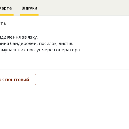
Карта
Відгуки
сть
дділення зв’язку.
ння бандеролей, посилок, листів.
омунальних послуг через оператора.
и
зок поштовий