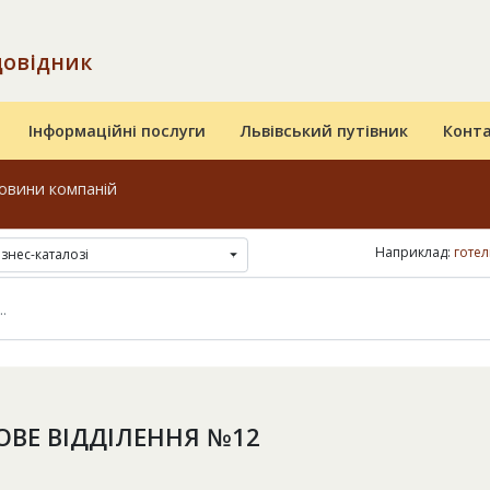
довідник
Інформаційні послуги
Львівський путівник
Конт
овини компаній
Наприклад:
готел
ізнес-каталозі
ВЕ ВІДДІЛЕННЯ №12