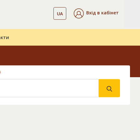
Вхід в кабінет
UA
акти
і