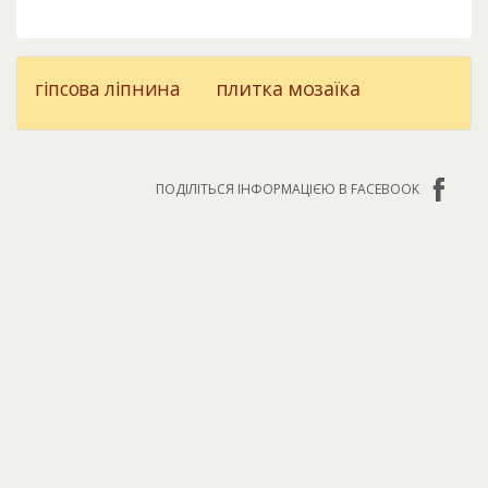
гіпсова ліпнина
плитка мозаїка
ПОДІЛІТЬСЯ ІНФОРМАЦІЄЮ В FACEBOOK