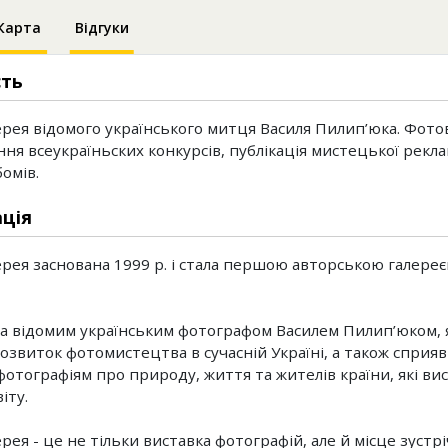
Карта
Відгуки
сть
рея відомого українського митця Василя Пилип’юка. Фото
ня всеукраїньских конкурсів, публікація мистецької реклам
омів.
ція
рея заснована 1999 р. і стала першою авторською галереє
а відомим українським фотографом Василем Пилип’юком, 
озвиток фотомистецтва в сучасній Україні, а також сприяв 
фотографіям про природу, життя та жителів країни, які ви
іту.
рея - це не тільки виставка фотографій, але й місце зустр