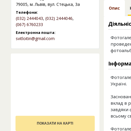
79005, м. Львів, вул. Стецька, 3а
Опис
Телефони:
(032) 2444043
,
(032) 2444046
,
Діяльні
(067) 6760233
Електронна пошта:
Фотогале
svitloitin@gmail.com
проведен
фотоальб
Інформа
Фотогале
Україні.
Заснован
вклад в р
завдяки 
всьому св
ПОКАЗАТИ НА КАРТІ
Фотогале