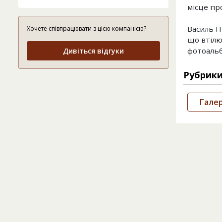
місце пр
Василь П
Хочете співпрацювати з цією компанією?
що втілює
фотоальб
Дивіться відгуки
Рубрик
Галер