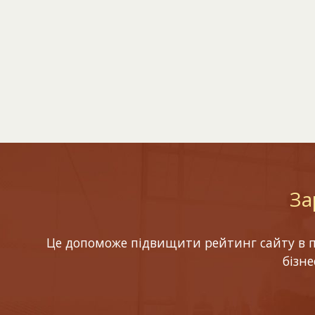
За
Це допоможе підвищити рейтинг сайту в по
бізн