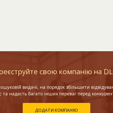
реєструйте свою компанію на D
шуковій видачі, на порядок збільшити відвідуваніс
ес та надасть багато інших переваг перед конкурен
ДОДАТИ КОМПАНІЮ