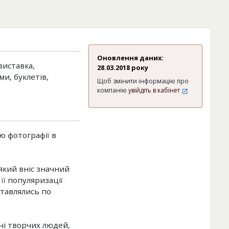
Оновлення даних:
виставка,
28.03.2018 року
и, буклетів,
Щоб змінити інформацію про
компанію
увійдіть в кабінет
ю фотографії в
який вніс значний
її популяризації
ставлялись по
ічі творчих людей,