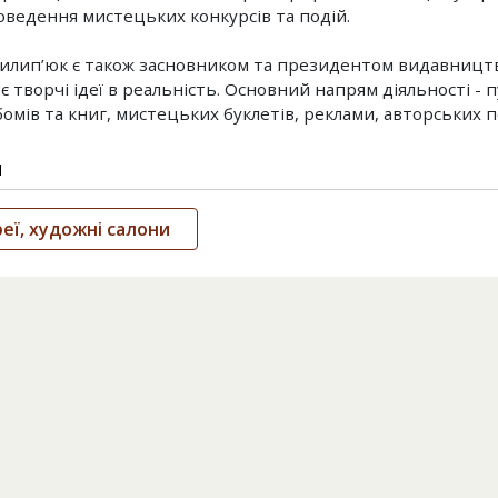
оведення мистецьких конкурсів та подій.
илип’юк є також засновником та президентом видавництва 
 творчі ідеї в реальність. Основний напрям діяльності - п
омів та книг, мистецьких буклетів, реклами, авторських п
и
еї, художні салони