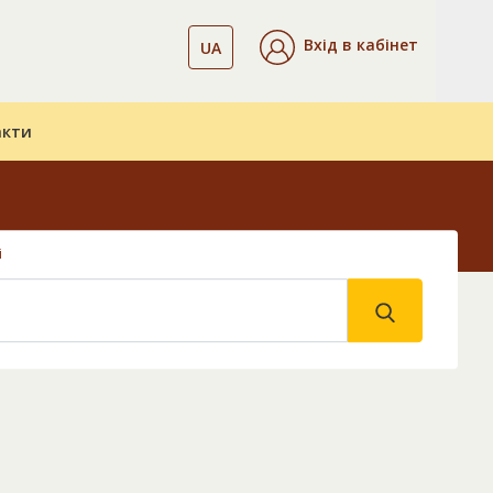
Вхід в кабінет
UA
акти
і