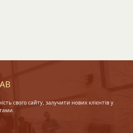
LAB
ть свого сайту, залучити нових клієнтів у
тами.