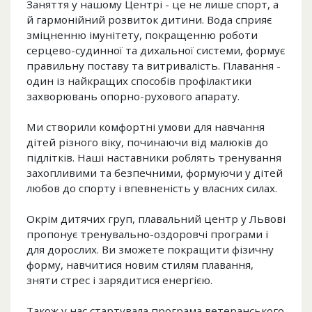
Заняття у нашому Центрі - це не лише спорт, а
й гармонійний розвиток дитини. Вода сприяє
зміцненню імунітету, покращенню роботи
серцево-судинної та дихальної системи, формує
правильну поставу та витривалість. Плавання -
один із найкращих способів профілактики
захворювань опорно-рухового апарату.
Ми створили комфортні умови для навчання
дітей різного віку, починаючи від малюків до
підлітків. Наші наставники роблять тренування
захопливими та безпечними, формуючи у дітей
любов до спорту і впевненість у власних силах.
Окрім дитячих груп, плавальний центр у Львові
пропонує тренувально-оздоровчі програми і
для дорослих. Ви зможете покращити фізичну
форму, навчитися новим стилям плавання,
зняти стрес і зарядитися енергією.
Також у нас стартувала програма ветеранського