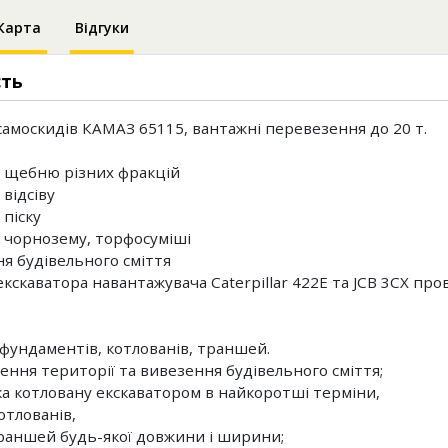
Карта
Відгуки
сть
самоскидів КАМАЗ 65115, вантажні перевезення до 20 т.
 щебню різних фракцій
відсіву
 піску
 чорнозему, торфосуміші
я будівельного сміття
екскаватора навантажувача Caterpillar 422E та JCB 3CX пр
фундаментів, котлованів, траншей.
ення території та вивезення будівельного сміття;
ка котловану екскаватором в найкоротші терміни,
отлованів,
траншей будь-якої довжини і ширини;