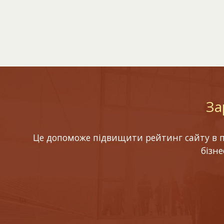
За
Це допоможе підвищити рейтинг сайту в по
бізн