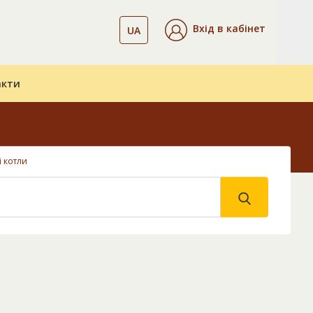
Вхід в кабінет
UA
акти
і котли