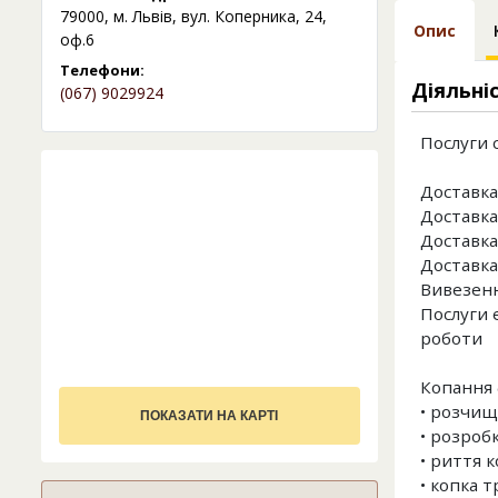
79000, м. Львів, вул. Коперника, 24,
Опис
оф.6
Телефони:
Діяльні
(067) 9029924
Послуги 
Доставка
Доставка 
Доставка
Доставка
Вивезенн
Послуги 
роботи
Копання 
• розчищ
ПОКАЗАТИ НА КАРТІ
• розроб
• риття к
• копка 