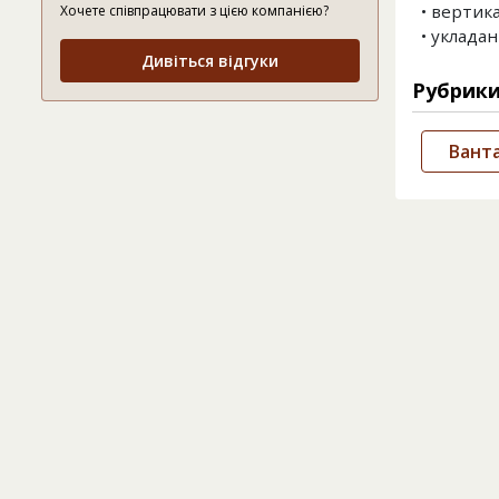
• вертик
Хочете співпрацювати з цією компанією?
• уклада
Дивіться відгуки
Рубрик
Вант