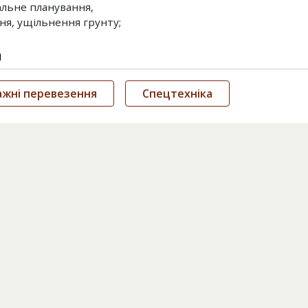
альне планування,
ння, ущільнення грунту;
и
ажні перевезення
Спецтехніка