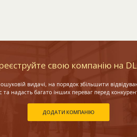
реєструйте свою компанію на D
шуковій видачі, на порядок збільшити відвідуваніс
ес та надасть багато інших переваг перед конкурен
ДОДАТИ КОМПАНІЮ