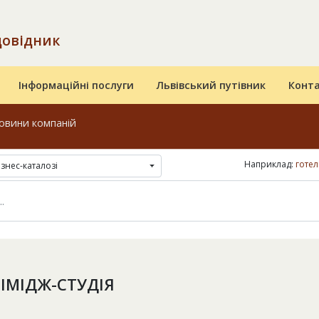
довідник
Інформаційні послуги
Львівський путівник
Конт
овини компаній
Наприклад:
готел
ізнес-каталозі
 ІМІДЖ-СТУДІЯ