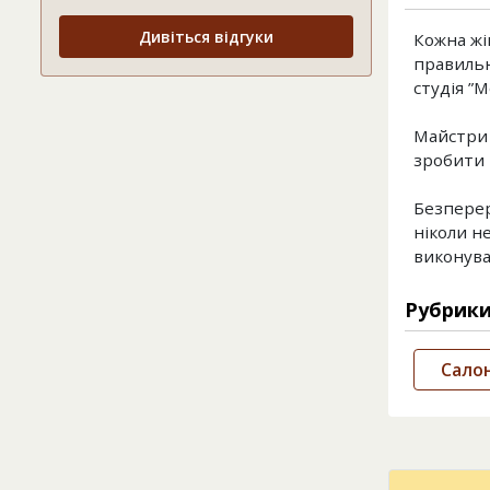
Дивіться відгуки
Кожна жі
правильн
студія ”М
Майстри с
зробити 
Безперер
ніколи не
виконува
Рубрик
Салон