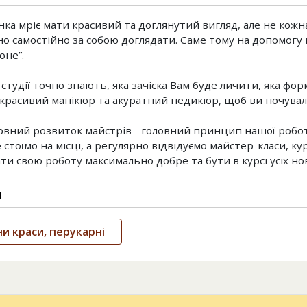
нка мріє мати красивий та доглянутий вигляд, але не кожна
о самостійно за собою доглядати. Саме тому на допомогу
оне”.
тудії точно знають, яка зачіска Вам буде личити, яка форм
красивий манікюр та акуратний педикюр, щоб ви почували 
вний розвиток майстрів - головний принцип нашої робот
 стоїмо на місці, а регулярно відвідуємо майстер-класи, ку
ти свою роботу максимально добре та бути в курсі усіх но
и
и краси, перукарні