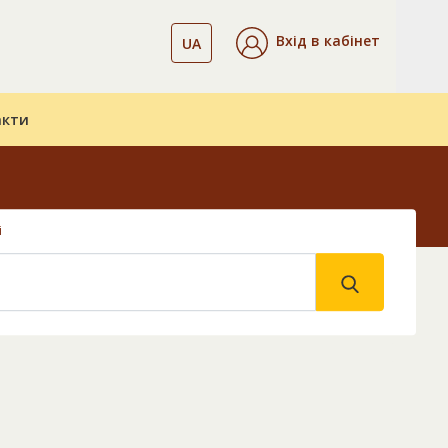
Вхід в кабінет
UA
акти
і