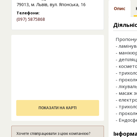
79013, м. Львів, вул. Японська, 16
Опис
Телефони:
(097) 5875868
Діяльні
Пропонує
- ламінув
- манікю
- депіляц
- космето
- трихоло
- прокол
- лікува
- масаж 
- електр
- трихоло
ПОКАЗАТИ НА КАРТІ
- прокол
- Ендосф
Інформа
Хочете співпрацювати з цією компанією?