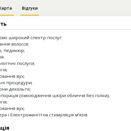
Карта
Відгуки
сть
мо широкий спектр послуг:
ання волосся;
р, педикюр;
ія.
логічні послуги;
гія;
ювання вух;
льні процедури;
зони декольте;
опорація (омолодження шкіри обличчя без голки);
гія;
ювання вух;
ера і Електромангітна стимуляція м’язів
ція