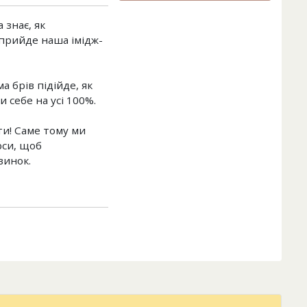
 знає, як
 прийде наша імідж-
а брів підійде, як
себе на усі 100%.
и! Саме тому ми
рси, щоб
винок.