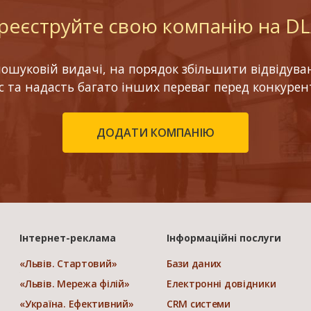
реєструйте свою компанію на D
шуковій видачі, на порядок збільшити відвідуваніс
ес та надасть багато інших переваг перед конкурен
ДОДАТИ КОМПАНІЮ
Інтернет-реклама
Інформаційні послуги
«Львів. Стартовий»
Бази даних
«Львів. Мережа філій»
Електронні довідники
«Україна. Ефективний»
CRM системи