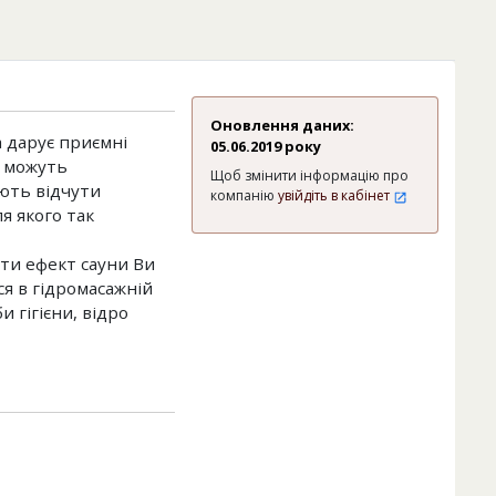
Оновлення даних:
а дарує приємні
05.06.2019 року
о можуть
Щоб змінити інформацію про
яють відчути
компанію
увійдіть в кабінет
я якого так
ити ефект сауни Ви
я в гідромасажній
 гігієни, відро