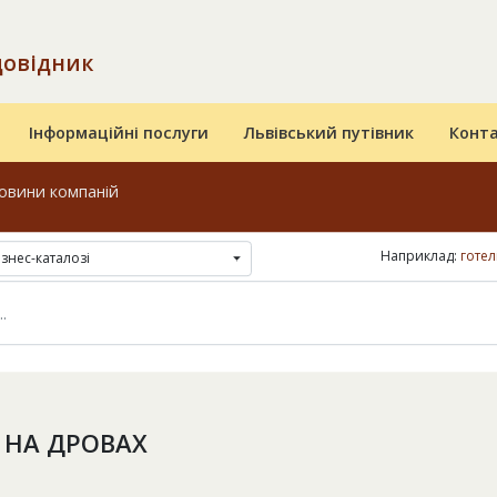
довідник
Інформаційні послуги
Львівський путівник
Конт
овини компаній
Наприклад:
готел
ізнес-каталозі
 НА ДРОВАХ