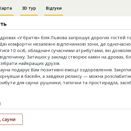
Карта
3D тур
Відгуки
сть
 дровах «У братів» біля Львова запрошує дорогих гостей т
 Дві комфортні незалежні відпочинкові зони, де одночасн
тися 10 осіб, обладнані сучасними атрибутами, які дозвол
ідпочинку. Затишок у закладі створює камін на дровах, біл
зібрати найкращих друзів.
сауна подарує Вам позитивні емоції оздоровлення. Закріп
ірнувши в басейн, а завдяки релаксу — можна розслабитис
рибути для сауни: рушники, тапочки та простирадла, засоби
и
, сауни