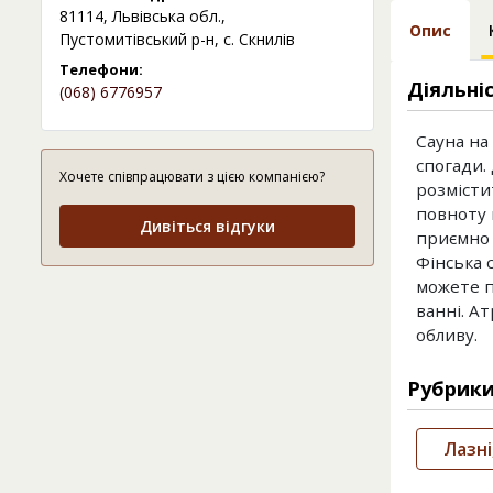
81114, Львівська обл.,
Опис
Пустомитівський р-н, с. Скнилів
Телефони:
Діяльні
(068) 6776957
Сауна на
спогади.
Хочете співпрацювати з цією компанією?
розмісти
повноту в
Дивіться відгуки
приємно 
Фінська 
можете п
ванні. Ат
обливу.
Рубрик
Лазні