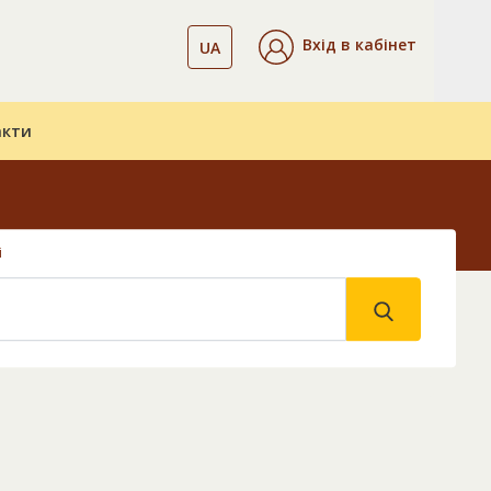
Вхід в кабінет
UA
акти
і