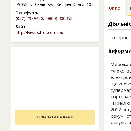
79053, м. Львів, вул. Княгині Ольги, 106
Опис
Телефони:
(032) 2989400
,
(0800) 300353
Діяльні
Сайт:
http://lviv.foxtrot.com.ua/
Інтернет
Інформа
Мережа «
«Фокстро
електроні
що «Фокс
супермар
торгова 
«Премію 
2012 роц
року» і 
ПОКАЗАТИ НА КАРТІ
результа