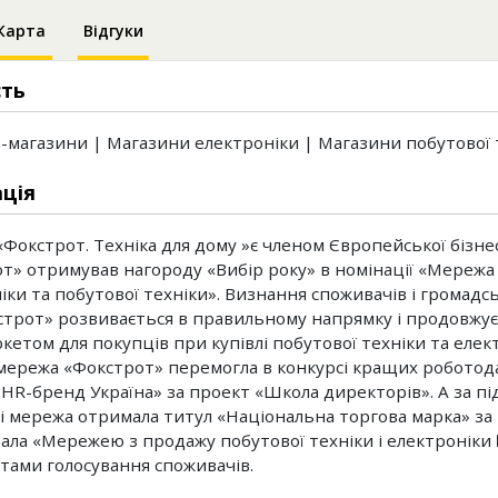
Карта
Відгуки
сть
-магазини | Магазини електроніки | Магазини побутової 
ція
Фокстрот. Техніка для дому »є членом Європейської бізнес а
т» отримував нагороду «Вибір року» в номінації «Мережа 
ки та побутової техніки». Визнання споживачів і громадськ
трот» розвивається в правильному напрямку і продовжу
кетом для покупців при купівлі побутової техніки та елект
мережа «Фокстрот» перемогла в конкурсі кращих роботод
HR-бренд Україна» за проект «Школа директорів». А за пі
і мережа отримала титул «Національна торгова марка» за
стала «Мережею з продажу побутової техніки і електроніки 
тами голосування споживачів.