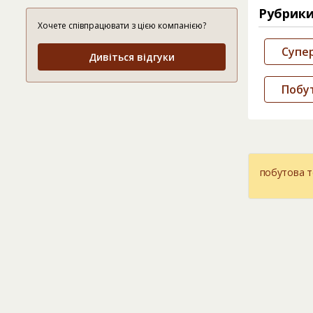
Рубрик
Хочете співпрацювати з цією компанією?
Супе
Дивіться відгуки
Побут
побутова т