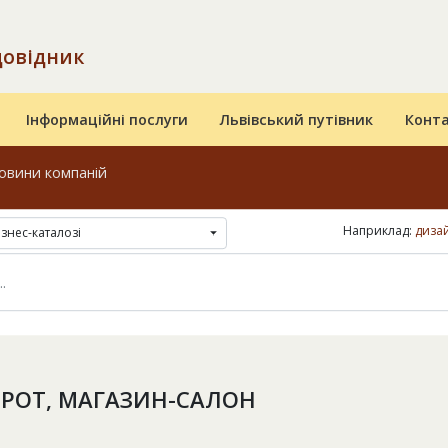
довідник
Інформаційні послуги
Львівський путівник
Конт
овини компаній
Наприклад:
диза
ізнес-каталозі
РОТ, МАГАЗИН-САЛОН