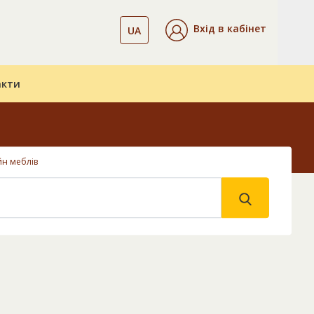
Вхід в кабінет
UA
акти
йн меблів