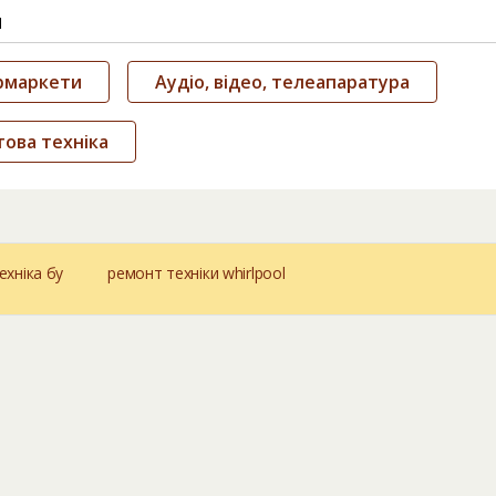
и
рмаркети
Аудіо, відео, телеапаратура
ова техніка
ехніка бу
ремонт техніки whirlpool