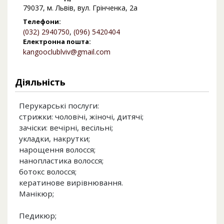
79037, м. Львів, вул. Грінченка, 2а
Телефони:
(032) 2940750
,
(096) 5420404
Електронна пошта:
kangooclublviv@gmail.com
Діяльність
Перукарські послуги:
стрижки: чоловічі, жіночі, дитячі;
зачіски: вечірні, весільні;
укладки, накрутки;
нарощення волосся;
нанопластика волосся;
ботокс волосся;
кератинове вирівнювання.
Манікюр;
Педикюр;