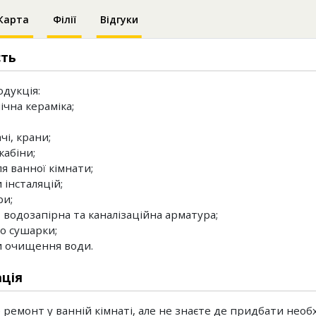
Карта
Філії
Відгуки
сть
дукція:
ічна кераміка;
чі, крани;
кабіни;
ля ванної кімнати;
 інсталяцій;
ри;
, водозапірна та каналізаційна арматура;
о сушарки;
и очищення води.
ція
 ремонт у ванній кімнаті, але не знаєте де придбати необ