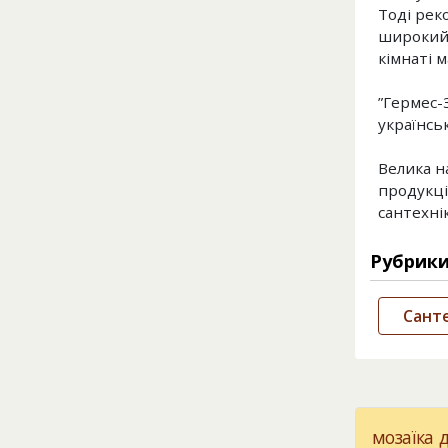
Тоді рек
широкий 
кімнаті 
”Гермес-З
українсь
Велика н
продукці
сантехнік
Рубрик
Санте
мозаїка 