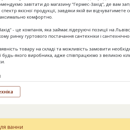
омендуємо завітати до магазину ”Гермес-Захід”, де вам з
спектр якісної продукції, завдяки якій ви відчуватимете се
максимально комфортно.
ахід” - це компанія, яка займає лідеруючі позиції на Львів
кому ринку гуртового постачання сантехніки і сантехнічно
аявність товару на складі та можливість замовити необхі
ї будь-якого виробника, адже співпрацюємо з великою кіл
и.
и
хніка
для ванни