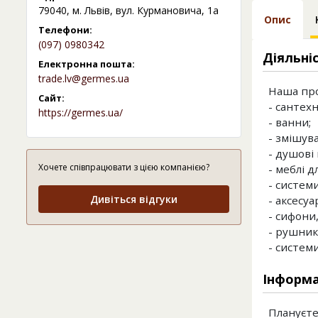
79040, м. Львів, вул. Курмановича, 1а
Опис
Телефони:
(097) 0980342
Діяльні
Електронна пошта:
trade.lv@germes.ua
Наша про
Сайт:
- сантехн
https://germes.ua/
- ванни;
- змішува
- душові 
Хочете співпрацювати з цією компанією?
- меблі д
- системи
Дивіться відгуки
- аксесуа
- сифони
- рушник
- систем
Інформа
Плануєте