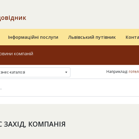
довідник
Інформаційні послуги
Львівський путівник
Конт
овини компаній
Наприклад:
готел
ізнес-каталозі
С ЗАХІД, КОМПАНІЯ