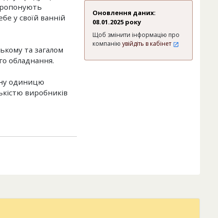
апропонують
Оновлення даних:
бе у своїй ванній
08.01.2025 року
Щоб змінити інформацію про
компанію
увійдіть в кабінет
ському та загалом
го обладнання.
дну одиницю
ькістю виробників