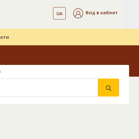
Вхід в кабінет
UA
акти
і