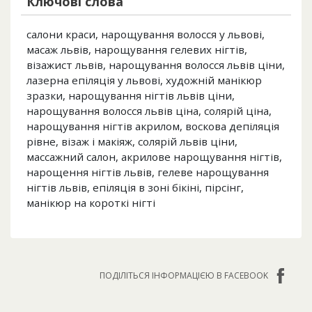
Ключові слова
салони краси, нарощування волосся у львові,
масаж львів, нарощування гелевих нігтів,
візажист львів, нарощування волосся львів ціни,
лазерна епіляція у львові, художній манікюр
зразки, нарощування нігтів львів ціни,
нарощування волосся львів ціна, солярій ціна,
нарощування нігтів акрилом, воскова депіляція
рівне, візаж і макіяж, солярій львів ціни,
массажний салон, акрилове нарощування нігтів,
нарощення нігтів львів, гелеве нарощування
нігтів львів, епіляція в зоні бікіні, пірсінг,
манікюр на короткі нігті
ПОДІЛІТЬСЯ ІНФОРМАЦІЄЮ В FACEBOOK