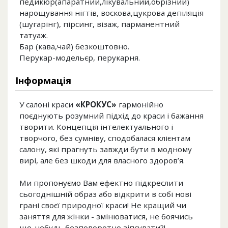
педикюр(апаратний,лікувальний,обрізний)
нарощування нігтів, воскова,цукрова депіляція
(шугарінг), пірсинг, візаж, парманентний
татуаж.
Бар (кава,чай) безкоштовно.
Перукар-модельєр, перукарня.
Інформація
У салоні краси
«КРОКУС»
гармонійно
поєднують розумний підхід до краси і бажання
творити. Концепція інтелектуального і
творчого, без сумніву, сподобалася клієнтам
салону, які прагнуть завжди бути в модному
вирі, але без шкоди для власного здоров’я.
Ми пропонуємо Вам ефектно підкреслити
сьогоднішній образ або відкрити в собі нові
грані своєї природної краси! Не кращий чи
заняття для жінки - змінюватися, не боячись
що-небудь безповоротно зіпсувати?!