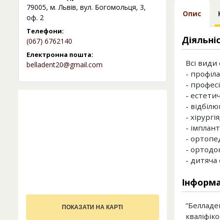
79005, м. Львів, вул. Богомольця, 3,
Опис
оф. 2
Телефони:
Діяльні
(067) 6762140
Електронна пошта:
Всі види
belladent20@gmail.com
- профіла
- профес
- естетич
- відбілю
- хірургія
- імплант
- ортопед
- ортодон
- дитяча 
Інформа
”Белладе
ПОКАЗАТИ НА КАРТІ
кваліфік