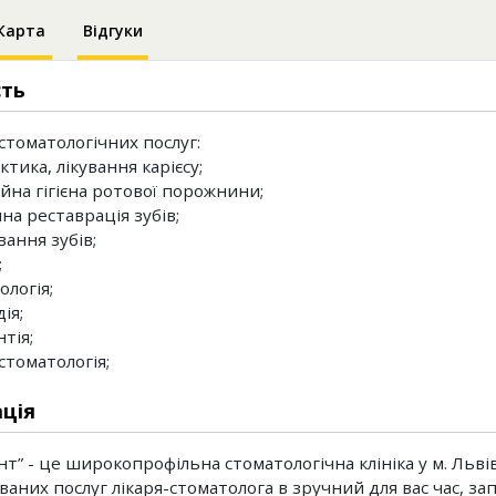
Карта
Відгуки
сть
 стоматологічних послуг:
ктика, лікування карієсу;
ійна гігієна ротової порожнини;
на реставрація зубів;
вання зубів;
;
ологія;
ія;
тія;
стоматологія;
ція
нт” - це широкопрофільна стоматологічна клініка у м. Льві
ованих послуг лікаря-стоматолога в зручний для вас час, з