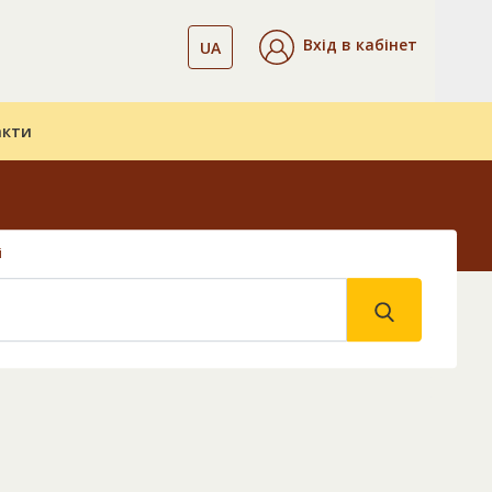
Вхід в кабінет
UA
акти
і