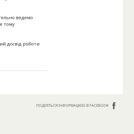
етельно ведемо
ме тому
кий досвід роботи
ПОДІЛІТЬСЯ ІНФОРМАЦІЄЮ В FACEBOOK