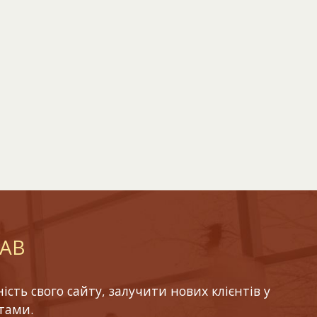
LAB
ть свого сайту, залучити нових клієнтів у
тами.