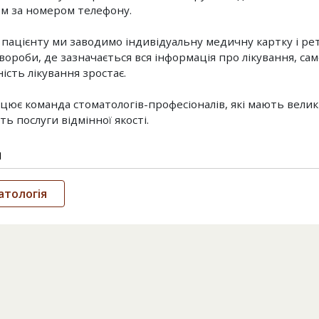
м за номером телефону.
пацієнту ми заводимо індивідуальну медичну картку і р
хвороби, де зазначається вся інформація про лікування, са
ість лікування зростає.
ацює команда стоматологів-професіоналів, які мають вели
ь послуги відмінної якості.
и
атологія