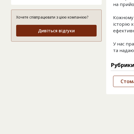
на прийо
Кожному 
Хочете співпрацювати з цією компанією?
історію 
ефективн
Дивіться відгуки
У нас пр
та надают
Рубрик
Стом