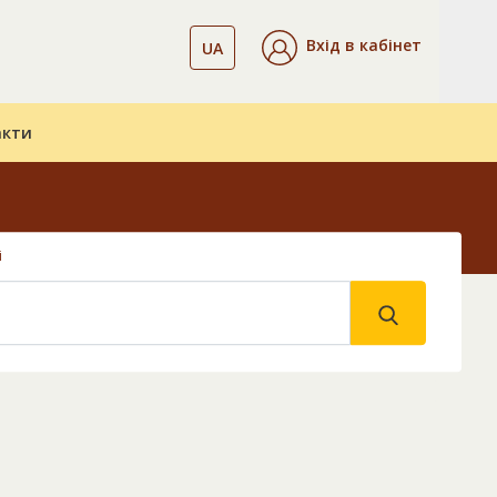
Вхід в кабінет
UA
акти
і