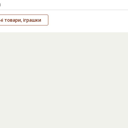
и
і товари, іграшки