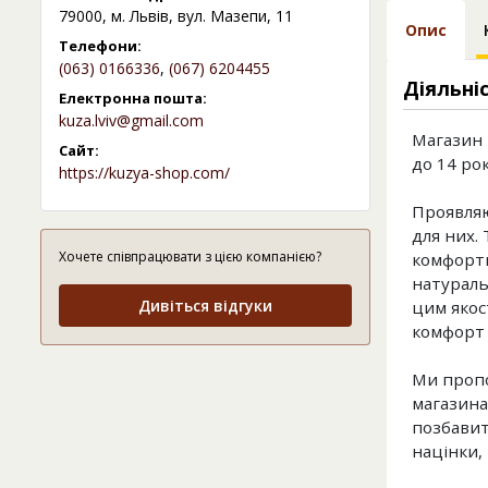
79000, м. Львів, вул. Мазепи, 11
Опис
Телефони:
(063) 0166336
,
(067) 6204455
Діяльні
Електронна пошта:
kuza.lviv@gmail.com
Магазин 
Сайт:
до 14 рок
https://kuzya-shop.com/
Проявляю
для них.
Хочете співпрацювати з цією компанією?
комфортни
натураль
Дивіться відгуки
цим якос
комфорт 
Ми пропо
магазина
позбавит
націнки,