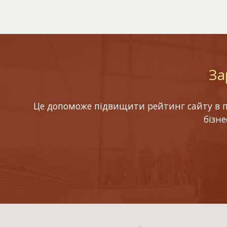
За
Це допоможе підвищити рейтинг сайту в по
бізн