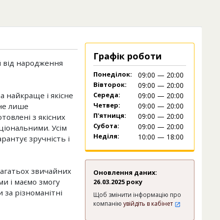
Графік роботи
й від народження
Понеділок:
09:00 — 20:00
Вівторок:
09:00 — 20:00
а найкраще і якісне
Середа:
09:00 — 20:00
Четвер:
не лише
09:00 — 20:00
П'ятниця:
09:00 — 20:00
отовлені з якісних
Субота:
09:00 — 20:00
ціональними. Усім
Неділя:
10:00 — 18:00
рантує зручність і
багатьох звичайних
Оновлення даних:
и і маємо змогу
26.03.2025 року
 за різноманітні
Щоб змінити інформацію про
компанію
увійдіть в кабінет