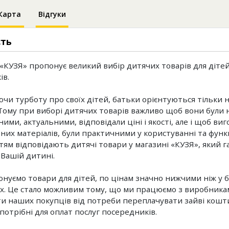
Карта
Відгуки
сть
«КУЗЯ» пропонує великий вибір дитячих товарів для діте
ів.
чи турботу про своїх дітей, батьки орієнтуються тільки н
 Тому при виборі дитячих товарів важливо щоб вони були 
ми, актуальними, відповідали ціні і якості, але і щоб виг
них матеріалів, були практичними у користуванні та функ
тям відповідають дитячі товари у магазині «КУЗЯ», який га
Вашій дитині.
нуємо товари для дітей, по цінам значно нижчими ніж у 
х. Це стало можливим тому, що ми працюємо з виробникам
и наших покупців від потреби переплачувати зайві кошти
 потрібні для оплат послуг посередників.