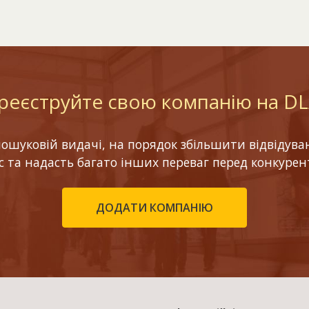
реєструйте свою компанію на D
шуковій видачі, на порядок збільшити відвідуваніс
ес та надасть багато інших переваг перед конкурен
ДОДАТИ КОМПАНІЮ