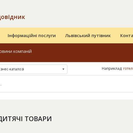
довідник
Інформаційні послуги
Львівський путівник
Конт
овини компаній
Наприклад:
готел
ізнес-каталозі
 ДИТЯЧІ ТОВАРИ