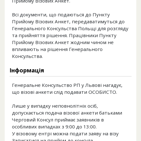
Прийому Візових Анкет.
Всі документи, що подаються до Пункту
Прийому Візових Анкет, передаватимуться до
Генерального Консульства Польщі для розгляду
та прийняття рішення. Працівники Пункту
Прийому Візових Анкет жодним чином не
впливають на рішення Генерального
Консульства.
Інформація
Генеральне Консульство РП у Львові нагадує,
що візові анкети слід подавати ОСОБИСТО.
Лише у випадку неповнолітніх осіб,
допускається подача візової анкети батьками
Черговий Консул приймає заявників в
особливих випадках з 9:00 до 13:00.
У візовому ентрі можна подати заяву на візу
Записатися на прийом до консула