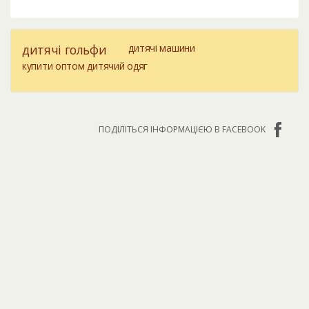
дитячі гольфи
дитячі машини
купити оптом дитячий одяг
ПОДІЛІТЬСЯ ІНФОРМАЦІЄЮ В FACEBOOK