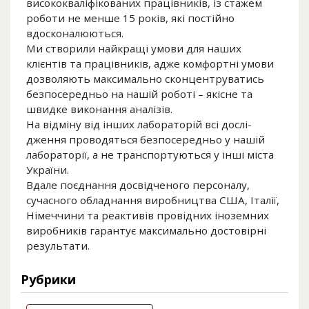
висококваліфікованих працівників, із стажем
роботи не менше 15 років, які постійно
вдосконалюються.
Ми створили найкращі умови для наших
клієнтів та працівників, адже комфортні умови
дозволяють мак­симально сконцентру­ватись
безпо­середньо на нашій роботі – якісне та
швидке вико­нання аналі­зів.
На відміну від інших лабора­торій всі дослі­
дження прово­дяться безпосе­редньо у нашій
лабора­торії, а не транспорту­ються у інші міста
Укра­їни.
Вдале поєднання досвід­ченого персо­налу,
сучасного обладна­ння виробни­цтва США, Італії,
Німеччини та реакти­вів провід­них інозем­них
виробни­ків гарантує макси­мально досто­вірні
резуль­тати.
Рубрики