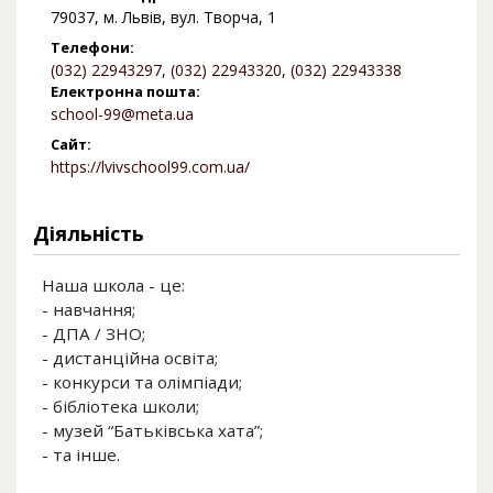
79037, м. Львів, вул. Творча, 1
Телефони:
(032) 22943297
,
(032) 22943320
,
(032) 22943338
Електронна пошта:
school-99@meta.ua
Сайт:
https://lvivschool99.com.ua/
Діяльність
Наша школа - це:
- навчання;
- ДПА / ЗНО;
- дистанційна освіта;
- конкурси та олімпіади;
- бібліотека школи;
- музей “Батьківська хата”;
- та інше.