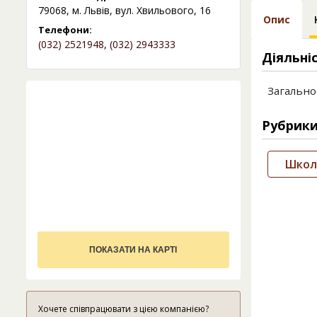
79068, м. Львів, вул. Хвильового, 16
Опис
Телефони:
(032) 2521948
,
(032) 2943333
Діяльні
Загально
Рубрик
Школи
ПОКАЗАТИ НА КАРТІ
Хочете співпрацювати з цією компанією?