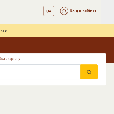
Вхід в кабінет
UA
акти
ки з картону