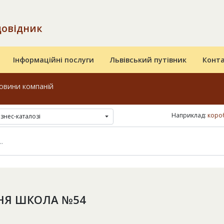
довідник
Інформаційні послуги
Львівський путівник
Конт
овини компаній
Наприклад:
короб
ізнес-каталозі
НЯ ШКОЛА №54