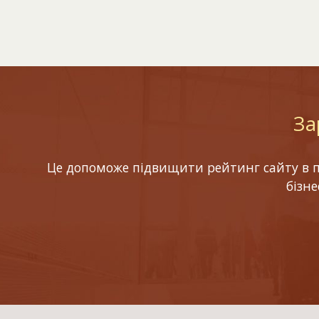
За
Це допоможе підвищити рейтинг сайту в по
бізн