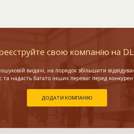
реєструйте свою компанію на D
шуковій видачі, на порядок збільшити відвідуваніс
ес та надасть багато інших переваг перед конкурен
ДОДАТИ КОМПАНІЮ