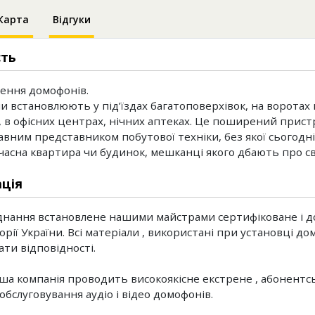
Карта
Відгуки
сть
ення домофонів.
 встановлюють у під’їздах багатоповерхівок, на воротах
, в офісних центрах, нічних аптеках. Це поширений пристр
вним представником побутової техніки, без якої сьогодн
часна квартира чи будинок, мешканці якого дбають про с
ція
днання встановлене нашими майстрами сертифіковане і 
орії України. Всі матеріали , використані при установці д
ати відповідності.
ша компанія проводить високоякісне екстрене , абонентсь
обслуговування аудіо і відео домофонів.