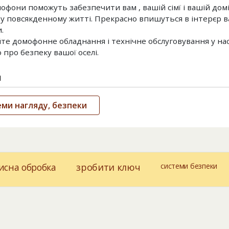
офони поможуть забезпечити вам , вашій сімї і вашій домі
у повсякденному житті. Прекрасно впишуться в інтерєр 
.
те домофонне обладнання і технічне обслуговування у нас
 про безпеку вашої оселі.
и
ми нагляду, безпеки
исна обробка
зробити ключ
системи безпеки