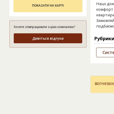
Наші дом
ПОКАЗАТИ НА КАРТІ
комфорт 
квартири
Замовляй
подбаємо
Хочете співпрацювати з цією компанією?
Рубрик
Дивіться відгуки
Систе
вогнезах