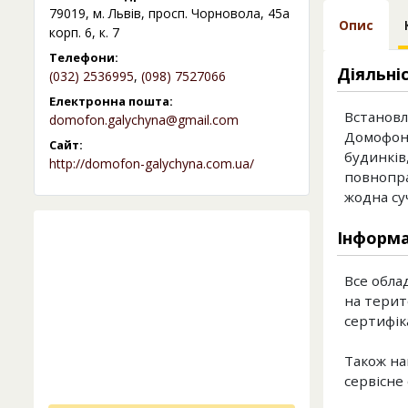
79019, м. Львів, просп. Чорновола, 45а
Опис
корп. 6, к. 7
Телефони:
Діяльні
(032) 2536995
,
(098) 7527066
Електронна пошта:
Встановл
domofon.galychyna@gmail.com
Домофони
Сайт:
будинків
http://domofon-galychyna.com.ua/
повнопра
жодна су
Інформа
Все обла
на терит
сертифік
Також на
сервісне 