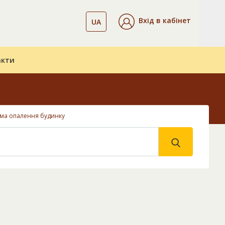
Вхід в кабінет
UA
акти
ема опалення будинку