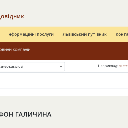
довідник
Інформаційні послуги
Львівський путівник
Конт
овини компаній
Наприклад:
сист
ізнес-каталозі
ФОН ГАЛИЧИНА