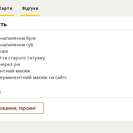
Карта
Відгуки
сть
напилення брів
напилення губ
овік
тя старого татуажу
ерез рік
нтний макіяж
перманентний макіяж на сайті
и
вання, пірсинг