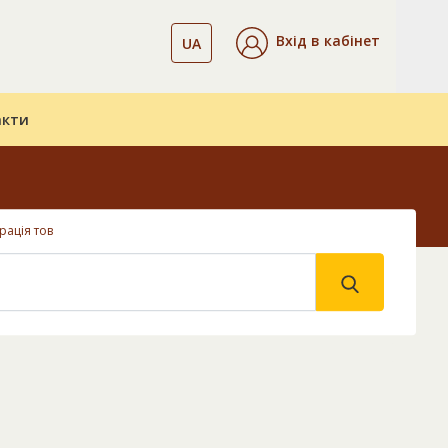
Вхід в кабінет
UA
акти
рація тов