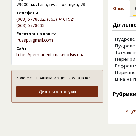
79000, м. Львів, вул. Поліщука, 78
Опис
Телефони:
(068) 5778032
,
(063) 4161921
,
Діяльні
(068) 5778033
Електронна пошта:
Пудрове 
Irusap@gmail.com
Пудрове 
Сайт:
Татуаж п
https://permanent-makeup.lviv.ua/
Перекрит
Рефреш ч
Пермане
Хочете співпрацювати з цією компанією?
Ціна на 
Дивіться відгуки
Рубрик
Татую