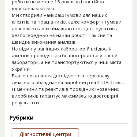
роботи не менше 15 років, які постійно
вдосконалюються.
Ми створили найкращі умови для наших
клієнтів та працівників, адже комфортні умови
дозволяють мак­симально сконцентру­ватись
безпо­середньо на нашій роботі – якісне та
швидке вико­нання аналі­зів.
На відміну від інших лабора­торій всі дослі­
дження прово­дяться безпосе­редньо у нашій
лабора­торії, а не транспорту­ються у інші міста
Укра­їни.
Вдале поєднання досвід­ченого персо­налу,
сучасного обладна­ння виробни­цтва США, Італії,
Німеччини та реакти­вів провід­них інозем­них
виробни­ків гарантує макси­мально досто­вірні
резуль­тати.
Рубрики
Діагностичні центри