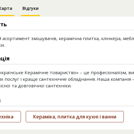
Карта
Відгуки
сть
асортимент змішувачів, керамічна плитка, клінкера, меблі
и.
ція
українське Керамічне товариство» – це професіоналізм, ви
х послуг і краще сантехнічне обладнання. Наша компанія 
існої та довговічної сантехніки.
и
хніка
Кераміка, плитка для кухні і ванни