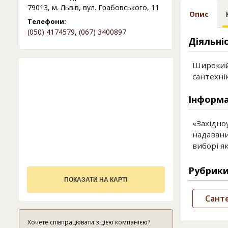
79013, м. Львів, вул. Грабовського, 11
Опис
Телефони:
(050) 4174579
,
(067) 3400897
Діяльні
Широкий 
сантехнік
Інформа
«Західно
надавани
виборі як
Рубрик
ПОКАЗАТИ НА КАРТІ
Санте
Хочете співпрацювати з цією компанією?