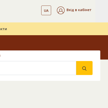
Вхід в кабінет
UA
акти
і