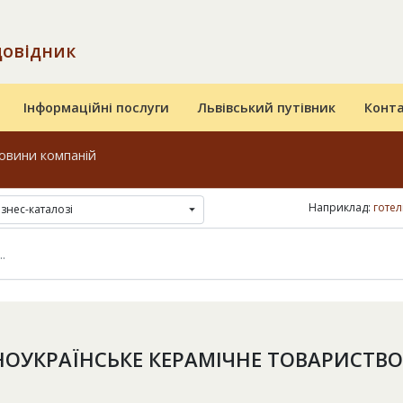
довідник
Інформаційні послуги
Львівський путівник
Конт
овини компаній
Наприклад:
готел
ізнес-каталозі
НОУКРАЇНСЬКЕ КЕРАМІЧНЕ ТОВАРИСТВО