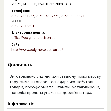
79069, м. Львів, вул. Шевченка, 313
Телефони:
(032) 2331236
,
(050) 4302650
,
(068) 8903874
Факс:
(032) 2913801
Електронна пошта:
office@polymer.electron.ua
Сайт:
http://www.polymer.electron.ua/
Діяльність
Виготовляємо сидіння для стадіону; пластмасову
тару, зимові товари, господарсько-побутові
товари, прес-форми та штампи, металовироби,
інополістирольна упаковка, дерев’яна тара.
Інформація