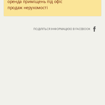
оренда приміщень під офіс
продаж нерухомості
ПОДІЛІТЬСЯ ІНФОРМАЦІЄЮ В FACEBOOK