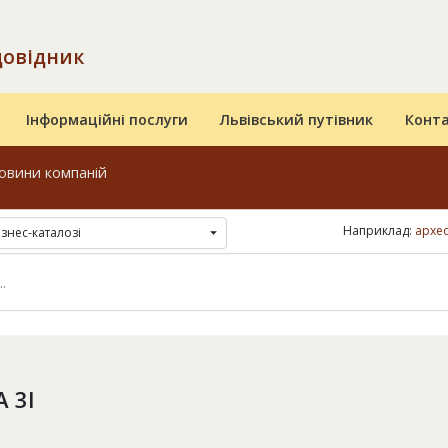
довідник
Інформаційні послуги
Львівський путівник
Конт
овини компаній
Наприклад:
архео
ізнес-каталозі
 3I