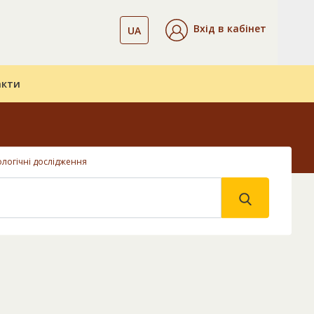
Вхід в кабінет
UA
акти
логічні дослідження