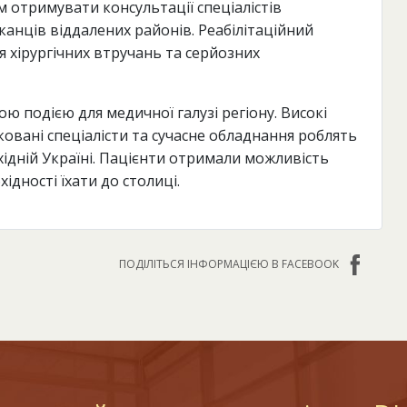
 отримувати консультації спеціалістів
анців віддалених районів. Реабілітаційний
я хірургічних втручань та серйозних
ою подією для медичної галузі регіону. Високі
овані спеціалісти та сучасне обладнання роблять
ідній Україні. Пацієнти отримали можливість
ідності їхати до столиці.
ПОДІЛІТЬСЯ ІНФОРМАЦІЄЮ В FACEBOOK