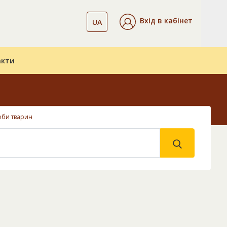
Вхід в кабінет
UA
акти
оби тварин