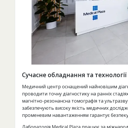
Сучасне обладнання та технології
Медичний центр оснащений найновішим діагн
проводити точну діагностику на ранніх стаді
магнітно-резонансна томографія та ультразву
забезпечують високу якість медичних дослідж
променевим навантаженням гарантує безпеку п
Лабораторія Medical Plaza працює за міжнаро