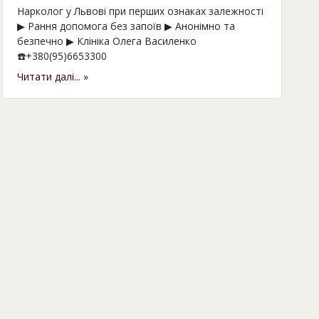
Нарколог у Львові при перших ознаках залежності
▶︎ Рання допомога без запоїв ▶︎ Анонімно та
безпечно ▶︎ Клініка Олега Василенко
☎️+380(95)6653300
Читати далі... »