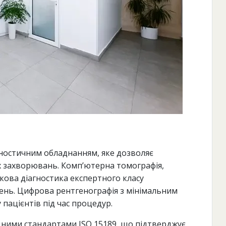
остичним обладнанням, яке дозволяє
ях захворювань. Комп’ютерна томографія,
кова діагностика експертного класу
ень. Цифрова рентгенографія з мінімальним
ацієнтів під час процедур.
дними стандартами ISO 15189, що підтверджує