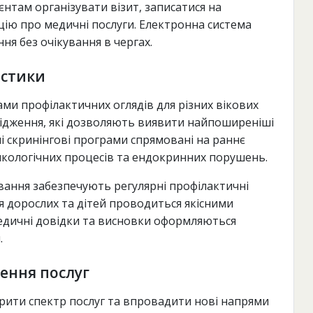
там організувати візит, записатися на
ію про медичні послуги. Електронна система
ня без очікування в чергах.
остики
и профілактичних оглядів для різних вікових
лідження, які дозволяють виявити найпоширеніші
ні скринінгові програми спрямовані на раннє
кологічних процесів та ендокринних порушень.
ання забезпечують регулярні профілактичні
я дорослих та дітей проводиться якісними
едичні довідки та висновки оформляються
.
ення послуг
ити спектр послуг та впровадити нові напрями