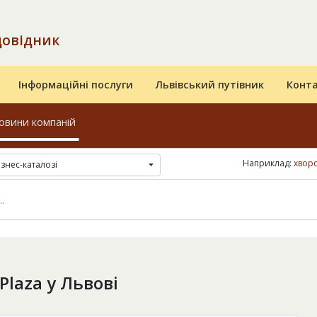
довідник
Інформаційні послуги
Львівський путівник
Конт
овини компаній
Наприклад:
хвор
ізнес-каталозі
Plaza у Львові