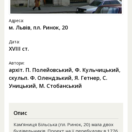
Адреса:
м. Львів, пл. Ринок, 20
Дата:
XVIII ст.
Автори:
архіт. П. Полейовський, Ф. Кульчицький,
скульп. Ф. Олендзький, Я. Гетнер, С.
Уницький, М. Стобанський
Опис
Кам’яниця Більська (пл. Ринок, 20) мала двох
будівельників. Проект на її перебудову в 1776