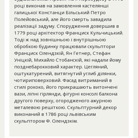
році виконав на замовлення кастелянші
галицької Констанци Більський Петро
Полейовський, але його смерть завадила
реалізації задуму. Спорудження довершив в
1779 році архітектор Франциск Кульчицький.
Тоді ж над зовнішньою і внутрішньою
обробкою будинку працювали скульптори
Франциск Олендзкій, Ян Гетнер, Стефан
Уніцкій, Михайло Стобанскій, які надали йому
позднебарокковий характер. Цегляний,
оштукатурений, витягнутий углиб ділянки,
чотириповерховий. Фасад витриманий в
стилі рококо, його прикрашають витончені
вази, ліпні гірлянди, фігурні консолі балкона
другого поверху, огородженого ажурною
металевою решіткою. Скульптурний декор
виконаний в 1786 році львівським
скульптором Ф. Олендзкім.