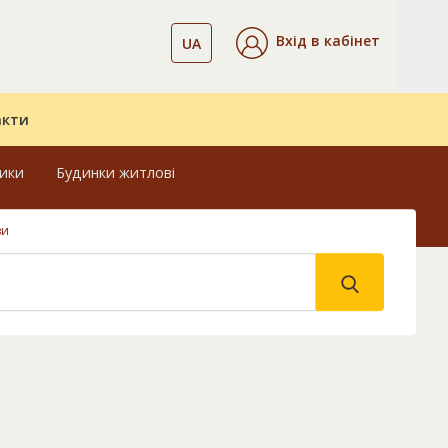
Вхід в кабінет
UA
акти
ники
Будинки житлові
ви