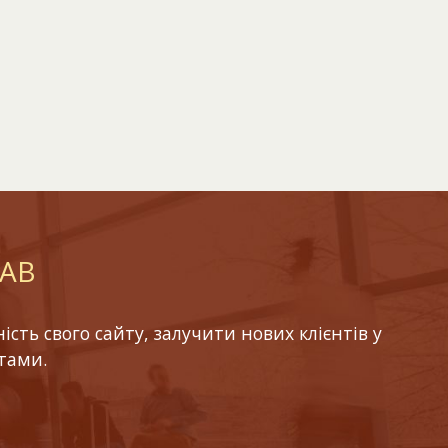
LAB
ть свого сайту, залучити нових клієнтів у
тами.