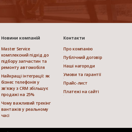
Новини компаній
Контакти
Master Service
Про компанію
комплексний підхід до
Публічний договір
підбору запчастин та
Наші нагороди
ремонту автомобіля
Умови та гарантії
Найкращі інтеграції: як
бізнес телефонія у
Прайс-лист
зв’язку з CRM збільшує
Платежі на сайті
продажі на 25%
Чому важливий трекінг
вантажів у реальному
часі