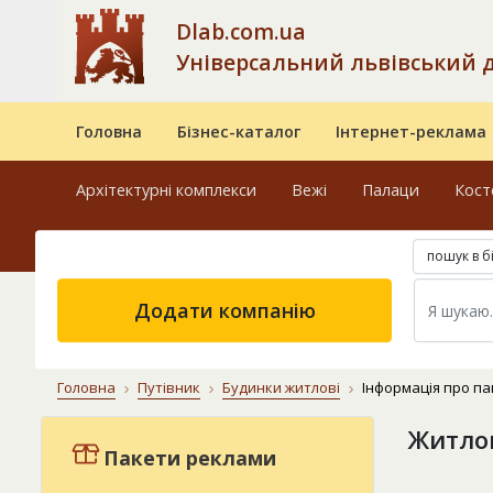
Dlab.com.ua
Універсальний львівський 
Головна
Бізнес-каталог
Інтернет-реклама
Архітектурні комплекси
Вежі
Палаци
Кост
пошук в б
Додати компанію
Головна
Путівник
Будинки житлові
Інформація про па
Житлов
Пакети реклами