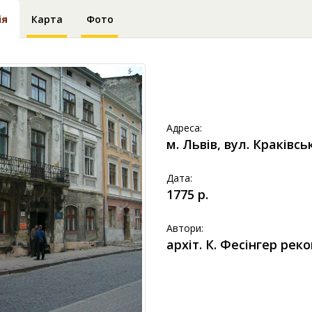
ія
Карта
Фото
Адреса:
м. Львів, вул. Краківсь
Дата:
1775 p.
Автори:
архіт. К. Фесінгер реко