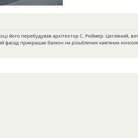
році його перебудував архітектор С. Реймер. Цегляний, ви
й фасад прикрашає балкон на різьблених кам’яних консоля