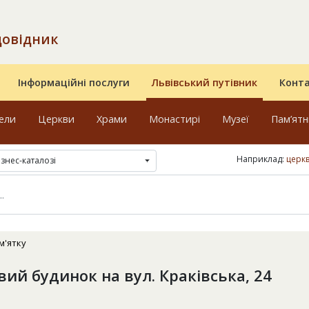
довідник
Інформаційні послуги
Львівський путівник
Конт
ели
Церкви
Храми
Монастирі
Музеї
Пам’ят
Наприклад:
церк
ізнес-каталозі
м'ятку
ий будинок на вул. Краківська, 24