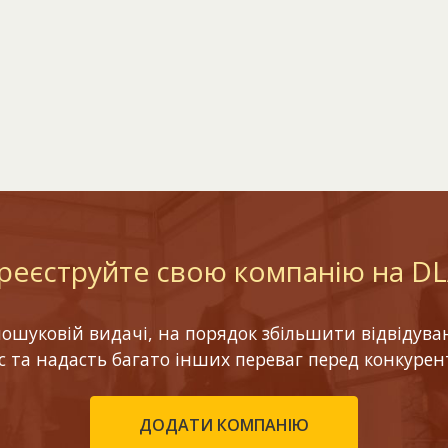
реєструйте свою компанію на D
шуковій видачі, на порядок збільшити відвідуваніс
ес та надасть багато інших переваг перед конкурен
ДОДАТИ КОМПАНІЮ