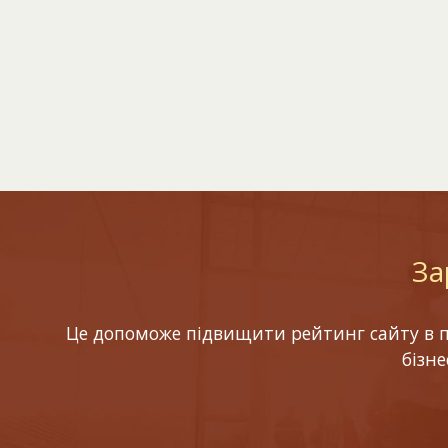
За
Це допоможе підвищити рейтинг сайту в по
бізн