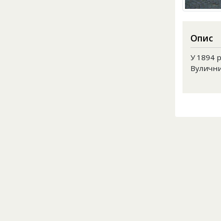
Опис
У 1894 
Вулични