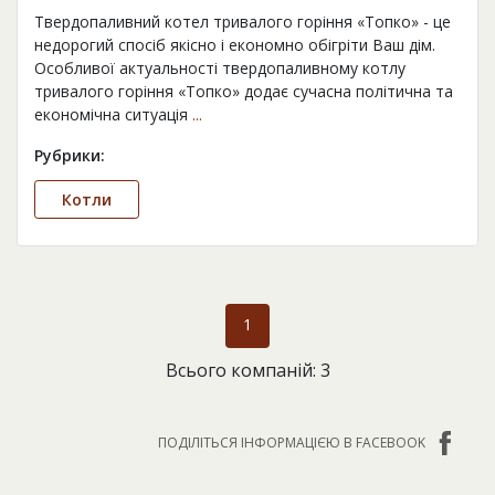
Твердопаливний котел тривалого горіння «Топко» - це
недорогий спосіб якісно і економно обігріти Ваш дім.
Особливої актуальності твердопаливному котлу
тривалого горіння «Топко» додає сучасна політична та
економічна ситуація
...
Рубрики:
Котли
1
Всього компаній: 3
ПОДІЛІТЬСЯ ІНФОРМАЦІЄЮ В FACEBOOK