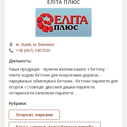
ЕЛІТА ПЛЮС
м. Львів, м. Винники
+38 (067) 3407030
Діяльність:
Наша продукція: - вуличні вазони-кашпо з бетону; -
плити ходові бетонні для покрокових доріжок; -
паркувальні обмежувачі бетонні;- бетонні парапети для
огорож і стовпців: двосхилі дашки-парапети,
чотирискатні капелюхи-парапети
...
Рубрики:
Огорожі, паркани
Бетон, цемент, залізобетонні вироби