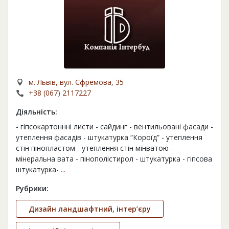
м. Львів, вул. Єфремова, 35
+38 (067) 2117227
Діяльність:
- гіпсокартоннні листи - сайдинг - вентильовані фасади -
утеплення фасадів - штукатурка “Короїд” - утеплення
стін пінопластом - утеплення стін мінватою -
мінеральна вата - пінополістирол - штукатурка - гіпсова
штукатурка-
...
Рубрики:
Дизайн ландшафтний, інтер’єру