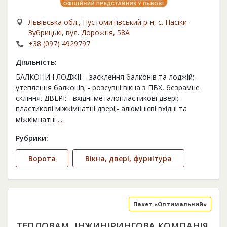
Львівська обл., Пустомитівський р-н, с. Пасіки-
Зубрицькі, вул. Дорожня, 58А
+38 (097) 4929797
Діяльність:
БАЛКОНИ І ЛОДЖІЇ: - засклення балконів та лоджій; -
утеплення балконів; - розсувні вікна з ПВХ, безрамне
скління. ДВЕРІ: - вхідні металопластикові двері; -
пластикові міжкімнатні двері;- алюмінієві вхідні та
міжкімнатні
...
Рубрики:
Ворота
Вікна, двері, фурнітура
Пакет «Оптимальний»
ТЕПЛОВАМ, ІНЖИНІРИНГОВА КОМПАНІЯ,