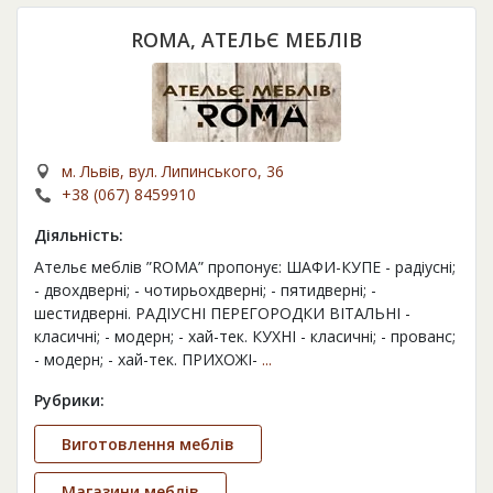
ROMA, АТЕЛЬЄ МЕБЛІВ
м. Львів, вул. Липинського, 36
+38 (067) 8459910
Діяльність:
Ательє меблів ”ROMA” пропонує: ШАФИ-КУПЕ - радіусні;
- двохдверні; - чотирьохдверні; - пятидверні; -
шестидверні. РАДІУСНІ ПЕРЕГОРОДКИ ВІТАЛЬНІ -
класичні; - модерн; - хай-тек. КУХНІ - класичні; - прованс;
- модерн; - хай-тек. ПРИХОЖІ-
...
Рубрики:
Виготовлення меблів
Магазини меблів